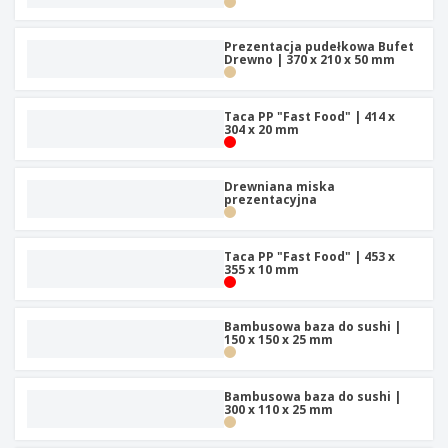
t
y
Prezentacja pudełkowa Bufet
Drewno | 370 x 210 x 50 mm
Taca PP "Fast Food" | 414 x
304 x 20 mm
Drewniana miska
prezentacyjna
Taca PP "Fast Food" | 453 x
355 x 10 mm
Bambusowa baza do sushi |
150 x 150 x 25 mm
Bambusowa baza do sushi |
300 x 110 x 25 mm