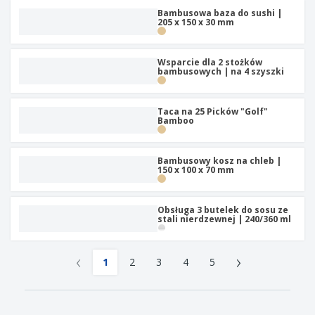
Bambusowa baza do sushi |
205 x 150 x 30 mm
Wsparcie dla 2 stożków
bambusowych | na 4 szyszki
Taca na 25 Picków "Golf"
Bamboo
Bambusowy kosz na chleb |
150 x 100 x 70 mm
Obsługa 3 butelek do sosu ze
stali nierdzewnej | 240/360 ml
‹
›
1
2
3
4
5