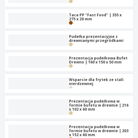
b
W
z
e
i
y
i
u
O
s
e
Taca PP "Fast Food" | 355 x
r
p
275 x 20 mm
t
z
o
a
a
w
k
w
K
e
o
c
Pudełka prezentacyjne z
u
drewnianymi przegródkami
w
y
p
a
u
n
W
j
i
Prezentacja pudełkowa Bufet
s
w
Drewno | 160 x 150 x 50 mm
e
z
e
y
d
Zaloguj się
s
l
Wsparcie dla frytek ze stali
/
t
nierdzewnej
u
Zarejestruj
k
g
i
m
e
o
Prezentacja pudełkowa w
Obsługa
p
formie bufetu w drewnie | 216
t
klienta
x 102 x 60 mm
r
y
o
w
d
u
u
Prezentacja pudełkowa w
formie bufetu w drewnie | 203
k
x 152 x 60 mm