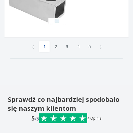
‹
›
1
2
3
4
5
Sprawdź co najbardziej spodobało
się naszym klientom
5
/5
4
Opinie