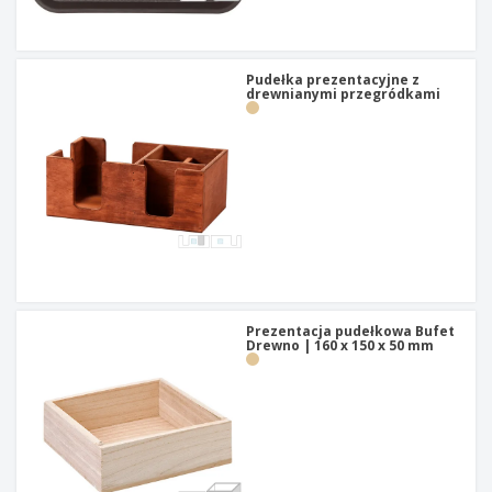
t
y
Pudełka prezentacyjne z
drewnianymi przegródkami
Prezentacja pudełkowa Bufet
Drewno | 160 x 150 x 50 mm