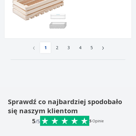
‹
›
1
2
3
4
5
Sprawdź co najbardziej spodobało
się naszym klientom
5
/5
5
Opinie