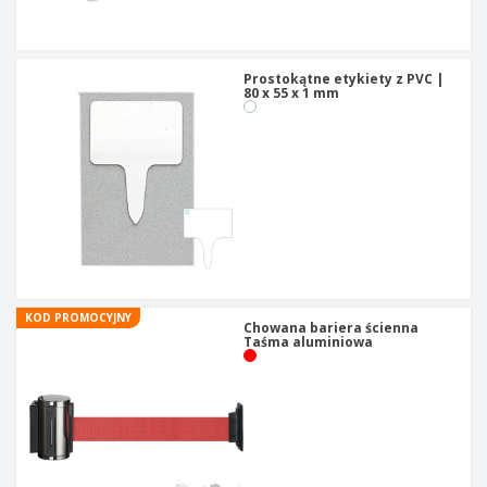
t
y
Prostokątne etykiety z PVC |
80 x 55 x 1 mm
KOD PROMOCYJNY
Chowana bariera ścienna
Taśma aluminiowa