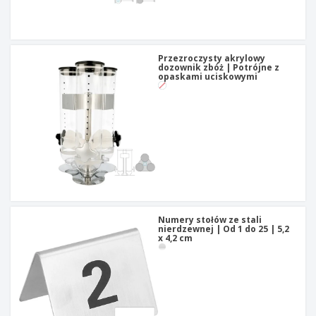
Przezroczysty akrylowy
dozownik zbóż | Potrójne z
opaskami uciskowymi
Numery stołów ze stali
nierdzewnej | Od 1 do 25 | 5,2
x 4,2 cm