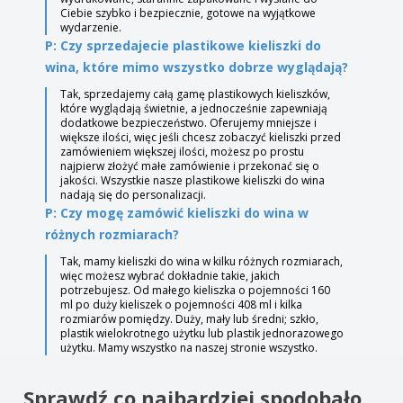
Ciebie szybko i bezpiecznie, gotowe na wyjątkowe
wydarzenie.
P: Czy sprzedajecie plastikowe kieliszki do
wina, które mimo wszystko dobrze wyglądają?
Tak, sprzedajemy całą gamę plastikowych kieliszków,
które wyglądają świetnie, a jednocześnie zapewniają
dodatkowe bezpieczeństwo. Oferujemy mniejsze i
większe ilości, więc jeśli chcesz zobaczyć kieliszki przed
zamówieniem większej ilości, możesz po prostu
najpierw złożyć małe zamówienie i przekonać się o
jakości. Wszystkie nasze plastikowe kieliszki do wina
nadają się do personalizacji.
P: Czy mogę zamówić kieliszki do wina w
różnych rozmiarach?
Tak, mamy kieliszki do wina w kilku różnych rozmiarach,
więc możesz wybrać dokładnie takie, jakich
potrzebujesz. Od małego kieliszka o pojemności 160
ml po duży kieliszek o pojemności 408 ml i kilka
rozmiarów pomiędzy. Duży, mały lub średni; szkło,
plastik wielokrotnego użytku lub plastik jednorazowego
użytku. Mamy wszystko na naszej stronie wszystko.
Sprawdź co najbardziej spodobało