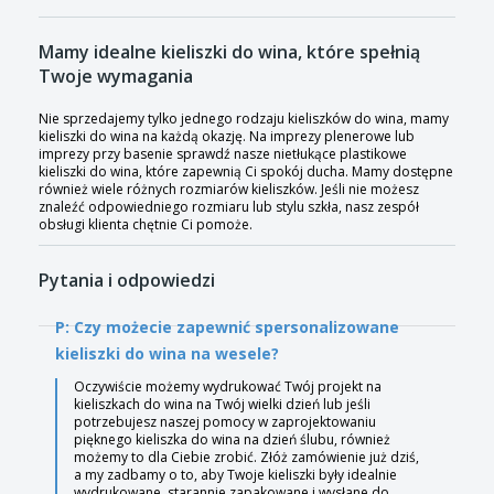
Mamy idealne kieliszki do wina, które spełnią
Twoje wymagania
Nie sprzedajemy tylko jednego rodzaju kieliszków do wina, mamy
kieliszki do wina na każdą okazję. Na imprezy plenerowe lub
imprezy przy basenie sprawdź nasze nietłukące plastikowe
kieliszki do wina, które zapewnią Ci spokój ducha. Mamy dostępne
również wiele różnych rozmiarów kieliszków. Jeśli nie możesz
znaleźć odpowiedniego rozmiaru lub stylu szkła, nasz zespół
obsługi klienta chętnie Ci pomoże.
Pytania i odpowiedzi
P: Czy możecie zapewnić spersonalizowane
kieliszki do wina na wesele?
Oczywiście możemy wydrukować Twój projekt na
kieliszkach do wina na Twój wielki dzień lub jeśli
potrzebujesz naszej pomocy w zaprojektowaniu
pięknego kieliszka do wina na dzień ślubu, również
możemy to dla Ciebie zrobić. Złóż zamówienie już dziś,
a my zadbamy o to, aby Twoje kieliszki były idealnie
wydrukowane, starannie zapakowane i wysłane do