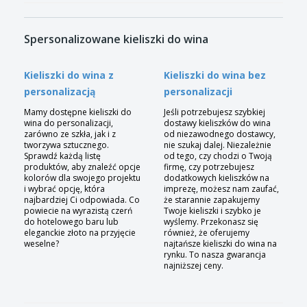
Spersonalizowane kieliszki do wina
Kieliszki do wina z
Kieliszki do wina bez
personalizacją
personalizacji
Mamy dostępne kieliszki do
Jeśli potrzebujesz szybkiej
wina do personalizacji,
dostawy kieliszków do wina
zarówno ze szkła, jak i z
od niezawodnego dostawcy,
tworzywa sztucznego.
nie szukaj dalej. Niezależnie
Sprawdź każdą listę
od tego, czy chodzi o Twoją
produktów, aby znaleźć opcje
firmę, czy potrzebujesz
kolorów dla swojego projektu
dodatkowych kieliszków na
i wybrać opcję, która
imprezę, możesz nam zaufać,
najbardziej Ci odpowiada. Co
że starannie zapakujemy
powiecie na wyrazistą czerń
Twoje kieliszki i szybko je
do hotelowego baru lub
wyślemy. Przekonasz się
eleganckie złoto na przyjęcie
również, że oferujemy
weselne?
najtańsze kieliszki do wina na
rynku. To nasza gwarancja
najniższej ceny.