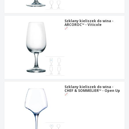
t
y
Szklany kieliszek do wina -
ARCOROC™ - Viticole
Szklany kieliszek do wina -
CHEF & SOMMELIER™ - Open Up