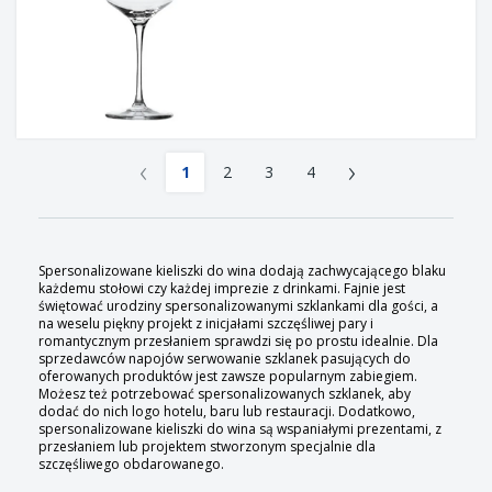
‹
›
1
2
3
4
Spersonalizowane kieliszki do wina dodają zachwycającego blaku
każdemu stołowi czy każdej imprezie z drinkami. Fajnie jest
świętować urodziny spersonalizowanymi szklankami dla gości, a
na weselu piękny projekt z inicjałami szczęśliwej pary i
romantycznym przesłaniem sprawdzi się po prostu idealnie. Dla
sprzedawców napojów serwowanie szklanek pasujących do
oferowanych produktów jest zawsze popularnym zabiegiem.
Możesz też potrzebować spersonalizowanych szklanek, aby
dodać do nich logo hotelu, baru lub restauracji. Dodatkowo,
spersonalizowane kieliszki do wina są wspaniałymi prezentami, z
przesłaniem lub projektem stworzonym specjalnie dla
szczęśliwego obdarowanego.