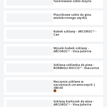
b
fasetowane szkło mojito
W
z
e
i
y
i
u
O
s
e
r
p
Plastikowe szkło do ginu
t
z
wielokrotnego użytku
o
a
a
w
k
w
K
e
o
c
u
Kubek szklany - ARCOROC™ -
w
y
Can
p
a
u
n
W
j
i
s
w
Wysoki kubek szklany -
e
z
ARCOROC™ - Vina Juliette
e
y
d
Zaloguj się
s
l
/
t
Szklana szklanka do piwa -
u
Zarejestruj
BORMIOLI ROCCO™ - Executive
k
g
i
m
e
o
Obsługa
p
Naczynia szklane w
t
klienta
naczyniach ceramicznych |
r
y
380 ml
o
w
d
u
u
Szklany kieliszek do wina -
k
ARCOROC™ - Vina Juliette