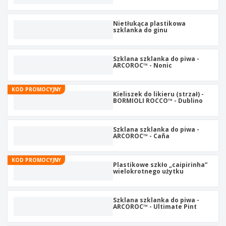
t
y
Nietłukąca plastikowa
szklanka do ginu
Szklana szklanka do piwa -
ARCOROC™ - Nonic
KOD PROMOCYJNY
Kieliszek do likieru (strzał) -
BORMIOLI ROCCO™ - Dublino
Szklana szklanka do piwa -
ARCOROC™ - Caña
KOD PROMOCYJNY
Plastikowe szkło „caipirinha”
wielokrotnego użytku
Szklana szklanka do piwa -
ARCOROC™ - Ultimate Pint