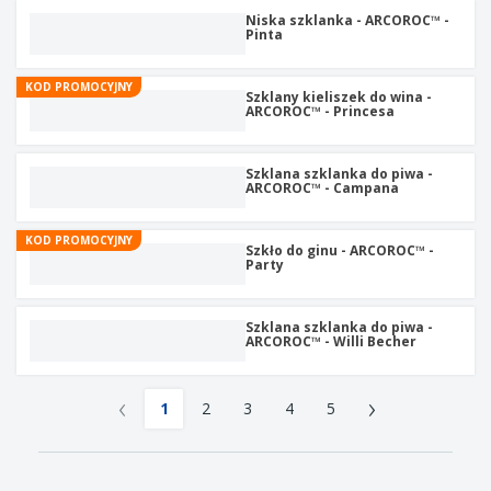
Niska szklanka - ARCOROC™ -
Pinta
KOD PROMOCYJNY
Szklany kieliszek do wina -
ARCOROC™ - Princesa
Szklana szklanka do piwa -
ARCOROC™ - Campana
KOD PROMOCYJNY
Szkło do ginu - ARCOROC™ -
Party
Szklana szklanka do piwa -
ARCOROC™ - Willi Becher
‹
›
1
2
3
4
5