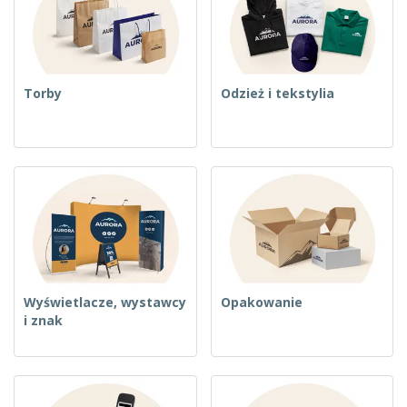
t
y
Torby
Odzież i tekstylia
Wyświetlacze, wystawcy
Opakowanie
i znak