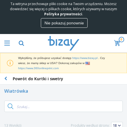
Ta witryna przechowuje pliki cookie na Twoim urządzeniu. Możesz
dowiedzieć się więcej o plikach cookie, których używamy w naszym
Polityka prywatności
.
Nie pokazuj ponownie
0
Wykryliśmy, że próbujesz uzyskać dostęp
https://www.bizay.pl
. Czy
wiesz, że mamy sklep w USA? Dokonaj zakupów w
https://www.360onlineprint.com
Powrót do Kurtki i swetry
Wiatrówka
13 Wynik(i)
Produkty według strony: