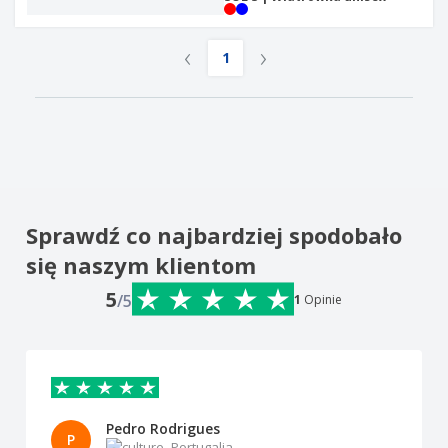
‹
›
1
Sprawdź co najbardziej spodobało
się naszym klientom
5
/5
1
Opinie
Pedro Rodrigues
P
Portugalia