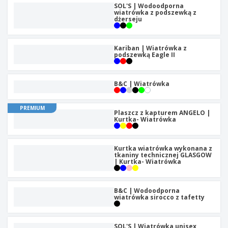
SOL'S | Wodoodporna
wiatrówka z podszewką z
dżerseju
Kariban | Wiatrówka z
podszewką Eagle II
B&C | Wiatrówka
PREMIUM
Plaszcz z kapturem ANGELO |
Kurtka- Wiatrówka
Kurtka wiatrówka wykonana z
tkaniny technicznej GLASGOW
| Kurtka- Wiatrówka
B&C | Wodoodporna
wiatrówka sirocco z tafetty
SOL'S | Wiatrówka unisex