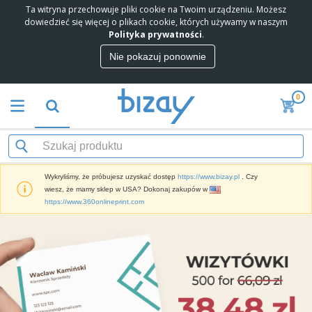
Ta witryna przechowuje pliki cookie na Twoim urządzeniu. Możesz
N
dowiedzieć się więcej o plikach cookie, których używamy w naszym
a
Polityka prywatności
.
j
l
Nie pokazuj ponownie
M
e
a
p
t
s
0
e
i
P
r
s
r
i
p
o
a
r
d
l
z
W
u
M
e
y
k
a
Wykryliśmy, że próbujesz uzyskać dostęp
https://www.bizay.pl
. Czy
d
ś
t
r
wiesz, że mamy sklep w USA? Dokonaj zakupów w
a
w
y
k
M
https://www.360onlineprint.com
w
i
P
e
a
c
e
r
t
t
y
t
o
i
e
l
m
T
n
r
a
o
o
g
i
c
c
r
o
a
z
y
b
w
l
e
O
j
y
y
y
i
d
n