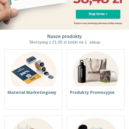
b
W
z
e
i
y
i
u
O
s
e
r
p
t
z
o
a
a
w
k
w
K
e
o
c
Nasze produkty
u
w
y
Skorzystaj z 21,00 zl zniżki na 1. zakup
p
a
u
n
W
j
i
s
w
e
z
e
y
d
Zaloguj się
s
l
/
t
u
Zarejestruj
k
g
i
m
Materiał Marketingowy
Produkty Promocyjne
e
o
Obsługa
p
t
klienta
r
y
o
w
d
u
u
k