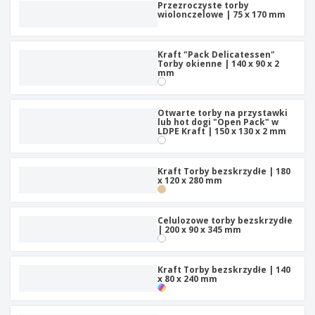
t
Przezroczyste torby
y
wiolonczelowe | 75 x 170 mm
Kraft "Pack Delicatessen"
Torby okienne | 140 x 90 x 2
mm
Otwarte torby na przystawki
lub hot dogi "Open Pack" w
LDPE Kraft | 150 x 130 x 2 mm
Kraft Torby bezskrzydłe | 180
x 120 x 280 mm
Celulozowe torby bezskrzydłe
| 200 x 90 x 345 mm
Kraft Torby bezskrzydłe | 140
x 80 x 240 mm