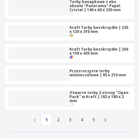
Torby kanapkowe z eko
oknem "Panorama" Papel
Cristal | 140 x 60 x 230 mm
Kraft Torby bezskrzydłe | 220
x 120 x 310 mm
Kraft Torby bezskrzydłe | 250
x 150 x 435 mm
Przezroczyste torby
wiolonczelowe | 95 x 210 mm
Otwarte torby 2 strony "Open
Pack" w Kraft | 182 x 180 x 2
mm
‹
›
1
2
3
4
5