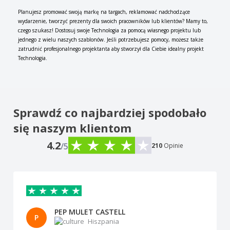
Planujesz promować swoją markę na targach, reklamować nadchodzące
wydarzenie, tworzyć prezenty dla swoich pracowników lub klientów? Mamy to,
czego szukasz! Dostosuj swoje Technologia za pomocą własnego projektu lub
jednego z wielu naszych szablonów. Jeśli potrzebujesz pomocy, możesz także
zatrudnić profesjonalnego projektanta aby stworzył dla Ciebie idealny projekt
Technologia.
Sprawdź co najbardziej spodobało
się naszym klientom
4.2
/5
210
Opinie
PEP MULET CASTELL
P
Hiszpania