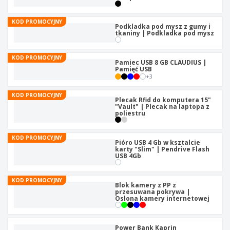
t
y
KOD PROMOCYJNY
Podkladka pod mysz z gumy i
tkaniny | Podkladka pod mysz
KOD PROMOCYJNY
Pamiec USB 8 GB CLAUDIUS |
Pamięć USB
+
3
KOD PROMOCYJNY
Plecak Rfid do komputera 15"
"Vault" | Plecak na laptopa z
poliestru
KOD PROMOCYJNY
Pióro USB 4 Gb w ksztalcie
karty "Slim" | Pendrive Flash
USB 4Gb
KOD PROMOCYJNY
Blok kamery z PP z
przesuwana pokrywa |
Oslona kamery internetowej
Power Bank Kaprin