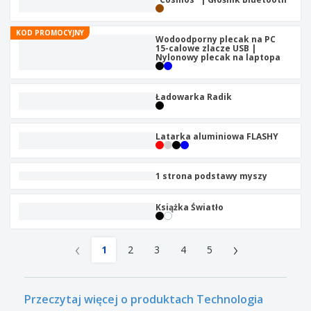
KOD PROMOCYJNY
Wodoodporny plecak na PC
15-calowe zlacze USB |
Nylonowy plecak na laptopa
Ładowarka Radik
Latarka aluminiowa FLASHY
1 strona podstawy myszy
Książka Światło
‹
›
1
2
3
4
5
Przeczytaj więcej o produktach Technologia