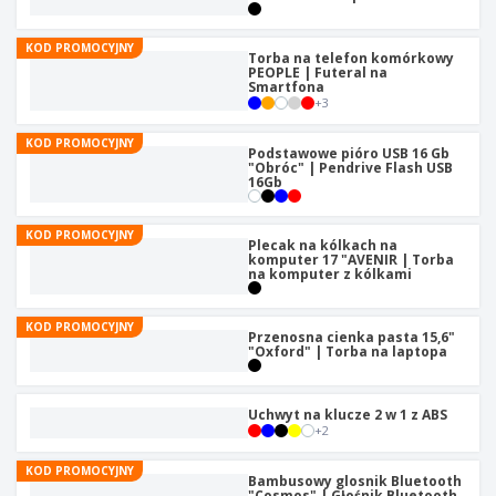
KOD PROMOCYJNY
Torba na telefon komórkowy
PEOPLE | Futeral na
Smartfona
+
3
KOD PROMOCYJNY
Podstawowe pióro USB 16 Gb
"Obróc" | Pendrive Flash USB
16Gb
KOD PROMOCYJNY
Plecak na kólkach na
komputer 17 "AVENIR | Torba
na komputer z kólkami
KOD PROMOCYJNY
Przenosna cienka pasta 15,6"
"Oxford" | Torba na laptopa
Uchwyt na klucze 2 w 1 z ABS
+
2
KOD PROMOCYJNY
Bambusowy glosnik Bluetooth
"Cosmos" | Głośnik Bluetooth