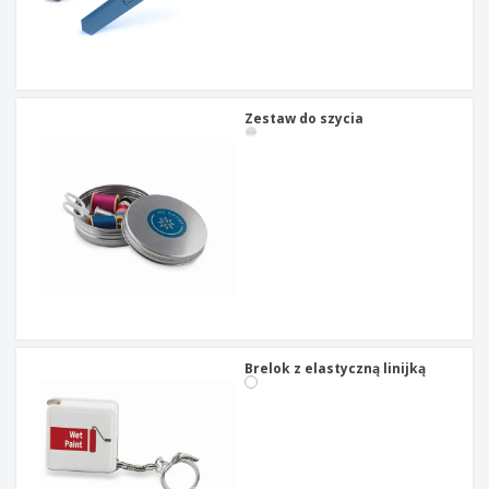
t
y
Zestaw do szycia
Brelok z elastyczną linijką