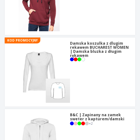
KOD PROMOCYJNY
Damska koszulka z dlugim
rekawem BUCHAREST WOMEN
| Damska bluzka z długim
rękawem
B&C | Zapinany na zamek
sweter z kapturem/damski
+
2