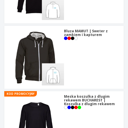
t
y
Bluza MAMUT | Sweter z
zamkiem i kapturem
KOD PROMOCYJNY
Meska koszulka z dlugim
rekawem BUCHAREST |
Koszulka z dlugim rekawem