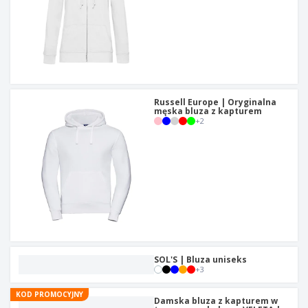
Russell Europe | Oryginalna
męska bluza z kapturem
+
2
SOL'S | Bluza uniseks
+
3
KOD PROMOCYJNY
Damska bluza z kapturem w