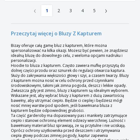
‹
›
1
2
3
4
5
Przeczytaj więcej o Bluzy Z Kapturem
Bizay oferuje całą gamę bluz z kapturem, które można
spersonalizować na kilka okazji. Możesz być pewien, że znajdziesz
idealną bluzę do dowolnego celu, z wieloma opcjami nadruku i
personalizacji.
Hoodie to bluza z kapturem. Często zawiera mufkę przyszytą do
dolnej części przodu oraz sznurek do regulacji otwarcia kaptura.
Służy do zakrywania większości głowy i szyi, a czasem twarzy. Bluzy
z kapturem można nosić w celu ochrony przed czynnikami
środowiskowymi, takimi jak zimna pogoda, deszcz i lekkie opady.
Zwłaszcza gdy jest zimno, bluzy z kapturem są idealnym wyborem.
Wskazane jest, aby wybrać bluzy z kapturem z dużą zawartością
bawełny, aby utrzymać ciepło. Będzie ci cieplej i będziesz mógł
nosić mniej warstw pod spodem, jeśli bawełniana bluza z
kapturem będzie odpowiedniej grubości.
Ta część garderoby ma dopasowany pas i mankiety zatrzymujące
ciepło i stanowi ochronną element odzieży wierzchniej. Luźność i
bawełniany materiał bluz sprawiają, że są przytulne i nie uciskają.
Oprócz ochrony użytkownika przed deszczem i utrzymywania
ciepła głowy podczas zimnej pogody, kaptur zapewnia