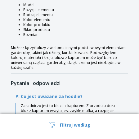
Model
Pozycja elementu
Rodzaj elementu
Kolor elementu
Kolor produktu
Skład produktu
Rozmiar
Możesz łączyć bluzy z wieloma innymi podstawowymi elementami
garderoby, takimi jak dżinsy, kurtki i koszulki. Pod względem
koloru, materiału i kroju, bluza z kapturem może być bardzo
uniwersalną częścią garderoby, dzięki czemu jest niezbędna w
każdej szafie.
Pytania i odpowiedzi
P: Co jest uważane za hoodie?
Zasadniczo jest to bluza z kapturem. Z przodu u dołu
bluz z kapturem wszyta jest zwykle mufka, a rozpięcie
kaptura reguluje się sznurkiem.
P: Jaka jest różnica między kurtką a bluzą z
Filtruj według
kapturem?
Generalnie bluza z kapturem nie ma zamka i ma kaptur