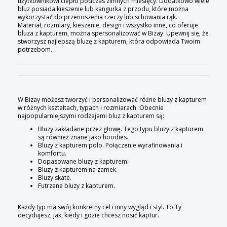
użytkownikowi ciepło podczas zimnych miesięcy. Dodatkowo wiele
bluz posiada kieszenie lub kangurka z przodu, które można
wykorzystać do przenoszenia rzeczy lub schowania rąk.
Materiał, rozmiary, kieszenie, design i wszystko inne, co oferuje
bluza z kapturem, można spersonalizować w Bizay. Upewnij się, że
stworzysz najlepszą bluzę z kapturem, która odpowiada Twoim
potrzebom.
W Bizay możesz tworzyć i personalizować różne bluzy z kapturem
w różnych kształtach, typach i rozmiarach. Obecnie
najpopularniejszymi rodzajami bluz z kapturem są:
Bluzy zakładane przez głowę. Tego typu bluzy z kapturem
są również znane jako hoodies.
Bluzy z kapturem polo. Połączenie wyrafinowania i
komfortu.
Dopasowane bluzy z kapturem.
Bluzy z kapturem na zamek.
Bluzy skate.
Futrzane bluzy z kapturem.
Każdy typ ma swój konkretny cel i inny wygląd i styl. To Ty
decydujesz, jak, kiedy i gdzie chcesz nosić kaptur.