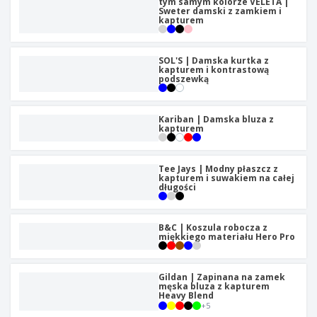
tym samym kolorze VELETA |
Sweter damski z zamkiem i
kapturem
SOL'S | Damska kurtka z
kapturem i kontrastową
podszewką
Kariban | Damska bluza z
kapturem
Tee Jays | Modny płaszcz z
kapturem i suwakiem na całej
długości
B&C | Koszula robocza z
miękkiego materiału Hero Pro
Gildan | Zapinana na zamek
męska bluza z kapturem
Heavy Blend
+
5