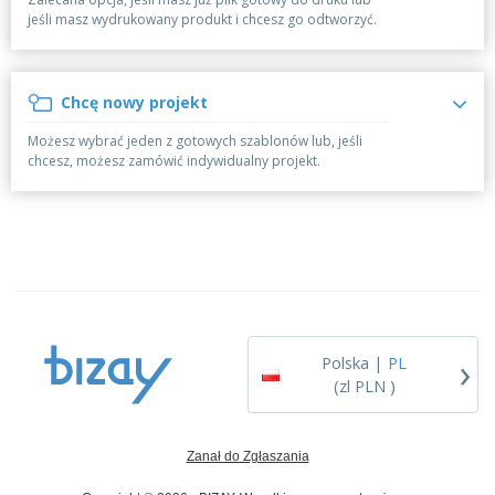
b
W
z
e
jeśli masz wydrukowany produkt i chcesz go odtworzyć.
i
y
i
u
O
s
e
r
p
t
z
o
a
a
Chcę nowy projekt
w
k
w
K
e
o
c
Możesz wybrać jeden z gotowych szablonów lub, jeśli
u
w
y
chcesz, możesz zamówić indywidualny projekt.
p
a
u
n
W
j
i
s
w
e
z
e
y
d
Zaloguj się
s
l
/
t
u
Zarejestruj
k
g
i
m
›
e
o
Polska |
PL
Obsługa
p
t
klienta
(zl PLN )
r
y
o
w
d
u
u
Zanał do Zgłaszania
k