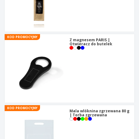
KOD PROMOCYJNY
Z magnesem PARIS |
Otwieracz do butelek
KOD PROMOCYJNY
Mala wlóknina zgrzewana 80 g
| Torba zgrzewana