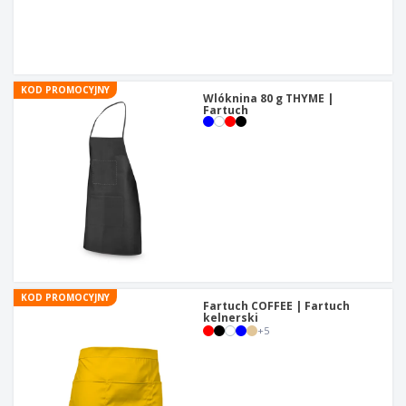
t
y
KOD PROMOCYJNY
Wlóknina 80 g THYME |
Fartuch
KOD PROMOCYJNY
Fartuch COFFEE | Fartuch
kelnerski
+
5