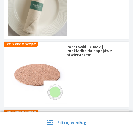
KOD PROMOCYJNY
Podstawki Brunex |
Podkladka do napojów z
otwieraczem
KOD PROMOCYJNY
Fartuch bawelniany i
poliestrowy BACATUS |
Filtruj według
Fartuch bawelniany i
poliestrowy