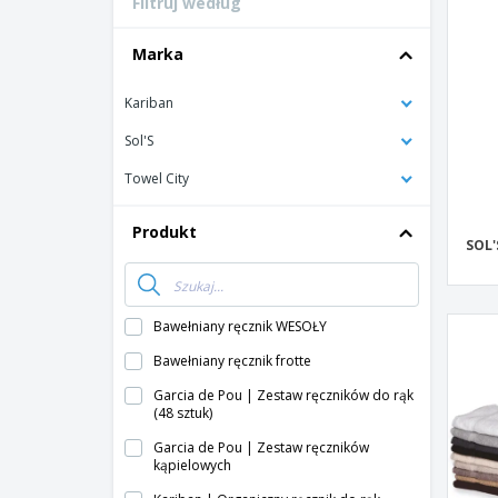
Filtruj według
Karty lojalnosciowe
T-shirty
Marka
Magnes
Kariban
Baner Winylowy
Sol'S
Towel City
Produkt
SOL'
Bawełniany ręcznik WESOŁY
Bawełniany ręcznik frotte
Garcia de Pou | Zestaw ręczników do rąk
(48 sztuk)
Garcia de Pou | Zestaw ręczników
kąpielowych