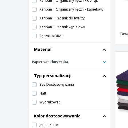
Kariban | Organiczny ręcznik do rąk
Kariban | Organiczny ręcznik kąpielowy
Kariban | Ręcznik do twarzy
Kariban | Ręcznik kąpielowy
Towe
Ręcznik KORAL
Ręcznik MEDUZA
Material
Ręcznik REEF
Papierowa chusteczka
Ręcznik SIRIUSZ
Ręcznik STELLA
Typ personalizacji
SOL'S | Prześcieradło kąpielowe
Bez Dostosowywania
SOL'S | Ręcznik bidetowy
Haft
SOL'S | Ręcznik do twarzy
Wydrukować
SOL'S | Ręcznik kąpielowy
Kolor dostosowywania
Towel City | Ręcznik
Towel City | Ręcznik kąpielowy
Jeden Kolor