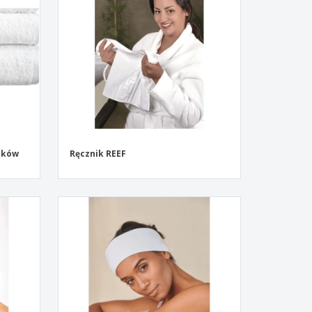
zenty
sonalizowane
ukty ekologiczne
żki i katalogi
ników
Ręcznik REEF