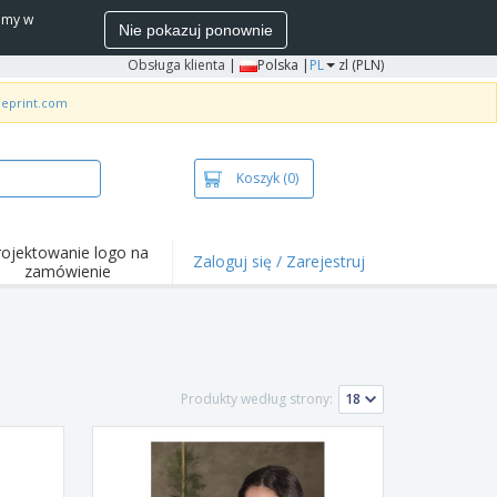
wamy w
Nie pokazuj ponownie
Obsługa klienta
|
Polska |
PL
zl (PLN)
neprint.com
Koszyk
(0)
rojektowanie logo na
Zaloguj się / Zarejestruj
zamówienie
wazniejsze
arzenia i
mocje
ulki i koszulki polo
Produkty według strony:
ywności na świeżym
ietrzu
ca z domu
łka do wysyłki