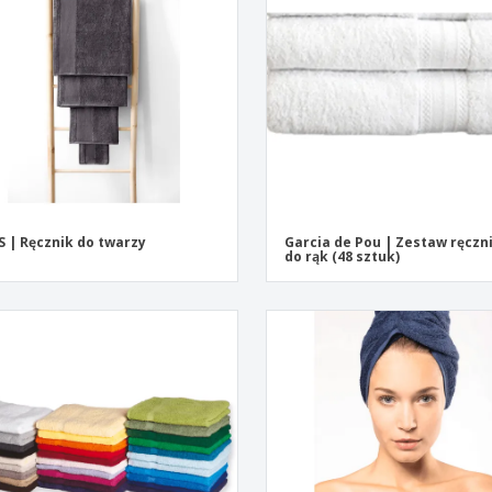
Pre
Wystawcy
Medale
per
Plakaty
Eten en snoep
Prod
Walizki i plecaki
Etykiety do Drukarek
Ksią
S | Ręcznik do twarzy
Garcia de Pou | Zestaw ręcz
do rąk (48 sztuk)