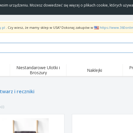
Twoim urządzeniu. Możesz dowiedzieć się więcej o plikach cookie, których uży
y.pl
. Czy wiesz, że mamy sklep w USA? Dokonaj zakupów w
https://www.360onli
Niestandarowe Ulotki i
P
Naklejki
Broszury
Naj
Trendy
Nowe produkty
wyd
pro
Flagi, Sztandardy i
twarz i reczniki
Roll-Up
Kosz
Proporczyl
Sprzęt i zaopatrzenie
Roll-upy
Haft
dla gastronomii
(i)
Dostawa do domu i na
Akt
Artykuły jednorazowe
wynos
pow
Naklejki, winyle i
Zegarki na rękę
Pra
plakaty
Bluzy z kapturem
Puchary i trofea
Pude