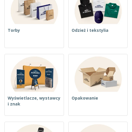
t
y
Torby
Odzież i tekstylia
Wyświetlacze, wystawcy
Opakowanie
i znak