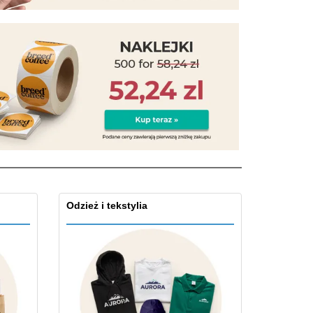
zenty
sonalizowane
ukty ekologiczne
żki i katalogi
Odzież i tekstylia