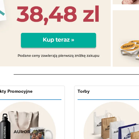
Pre
Wystawcy
Medale
per
Plakaty
Eten en snoep
Prod
Walizki i plecaki
Etykiety do Drukarek
Ksią
kty Promocyjne
Torby