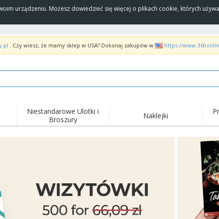
Twoim urządzeniu. Możesz dowiedzieć się więcej o plikach cookie, których uży
y.pl
. Czy wiesz, że mamy sklep w USA? Dokonaj zakupów w
https://www.360onli
Niestandarowe Ulotki i
P
Naklejki
Broszury
Naj
Trendy
Nowe produkty
wyd
pro
Flagi, Sztandardy i
Roll-Up
Kosz
Proporczyl
Sprzęt i zaopatrzenie
Roll-upy
Haft
dla gastronomii
Dostawa do domu i na
Akt
Artykuły jednorazowe
wynos
pow
Naklejki, winyle i
Zegarki na rękę
Pra
plakaty
Bluzy z kapturem
Puchary i trofea
Pude