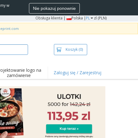
wamy w
Nie pokazuj ponownie
Obsługa klienta
|
Polska |
PL
zl (PLN)
neprint.com
Koszyk
(0)
rojektowanie logo na
Zaloguj się / Zarejestruj
zamówienie
wazniejsze
arzenia i
mocje
ulki i koszulki polo
ywności na świeżym
ietrzu
ca z domu
łka do wysyłki