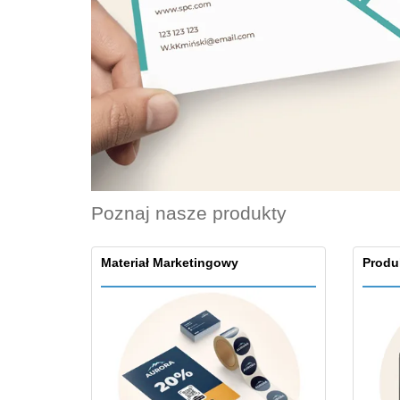
Karty lojalnosciowe
T-shirty
Magnes
Baner Winylowy
Poznaj nasze produkty
Materiał Marketingowy
Produ