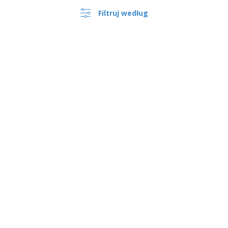
Filtruj według
Noże jednorazowe do drewna
noże do drewna | Curve