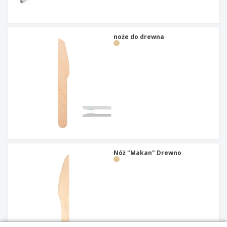
t
y
noże do drewna
Nóż "Makan" Drewno