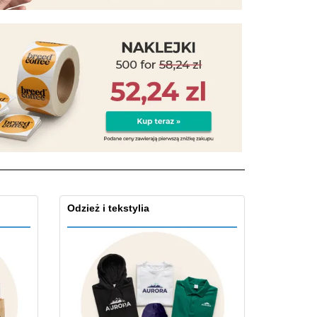
zenty
sonalizowane
ukty ekologiczne
żki i katalogi
Odzież i tekstylia