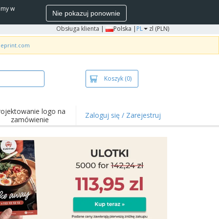
wamy w
Nie pokazuj ponownie
Obsługa klienta
|
Polska |
PL
zl (PLN)
neprint.com
Koszyk
(0)
rojektowanie logo na
Zaloguj się / Zarejestruj
zamówienie
wazniejsze
arzenia i
mocje
ulki i koszulki polo
ywności na świeżym
ietrzu
ca z domu
łka do wysyłki