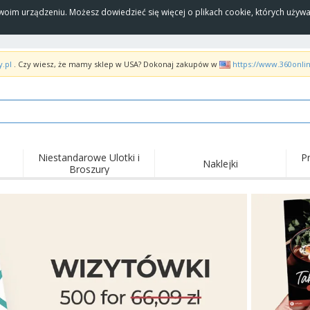
Twoim urządzeniu. Możesz dowiedzieć się więcej o plikach cookie, których uży
y.pl
. Czy wiesz, że mamy sklep w USA? Dokonaj zakupów w
https://www.360onli
Niestandarowe Ulotki i
P
Naklejki
Broszury
Naj
Trendy
Nowe produkty
wyd
pro
Flagi, Sztandardy i
Roll-Up
Kosz
Proporczyl
Sprzęt i zaopatrzenie
Roll-upy
Haft
dla gastronomii
Dostawa do domu i na
Akt
Artykuły jednorazowe
wynos
pow
Naklejki, winyle i
Zegarki na rękę
Pra
plakaty
Bluzy z kapturem
Puchary i trofea
Pude