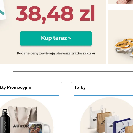
Pre
Wystawcy
Medale
per
Plakaty
Eten en snoep
Prod
Walizki i plecaki
Etykiety do Drukarek
Ksią
kty Promocyjne
Torby