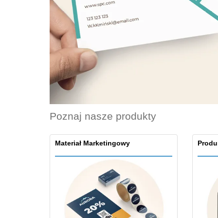
Karty lojalnosciowe
T-shirty
Magnes
Baner Winylowy
Poznaj nasze produkty
Materiał Marketingowy
Produ