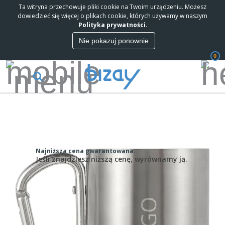
Ta witryna przechowuje pliki cookie na Twoim urządzeniu. Możesz
dowiedzieć się więcej o plikach cookie, których używamy w naszym
Polityka prywatności
.
Nie pokazuj ponownie
0
Najniższa cena gwarantowana.
Jeśli znajdziesz niższą cenę, wyrównamy ją.