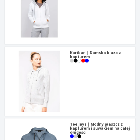
Kariban | Damska bluza z
kapturem
Tee Jays | Modny płaszcz z
kapturem i suwakiem na całej
długości