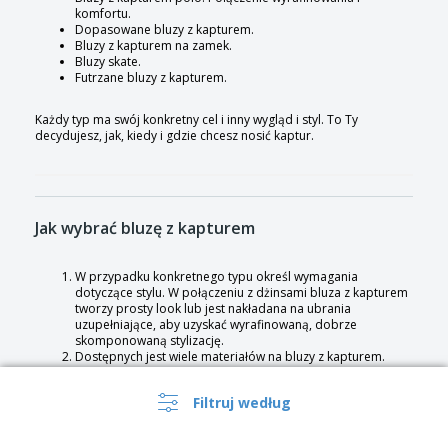
komfortu.
Dopasowane bluzy z kapturem.
Bluzy z kapturem na zamek.
Bluzy skate.
Futrzane bluzy z kapturem.
Każdy typ ma swój konkretny cel i inny wygląd i styl. To Ty
decydujesz, jak, kiedy i gdzie chcesz nosić kaptur.
Jak wybrać bluzę z kapturem
W przypadku konkretnego typu określ wymagania
dotyczące stylu. W połączeniu z dżinsami bluza z kapturem
tworzy prosty look lub jest nakładana na ubrania
uzupełniające, aby uzyskać wyrafinowaną, dobrze
skomponowaną stylizację.
Dostępnych jest wiele materiałów na bluzy z kapturem.
Popularne są wełniane, kaszmirowe, spadochronowe i
polarowe bluzy z kapturem. Wybór tkaniny będzie zależał
Filtruj według
od klimatu, w jakim mieszkasz.
Spraw, aby Twoja garderoba była bardziej wszechstronna,
wybierając kolor, który nie jest zbyt specyficzny i nie