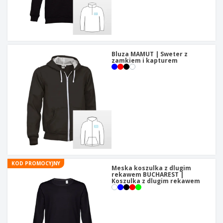
t
y
Bluza MAMUT | Sweter z
zamkiem i kapturem
KOD PROMOCYJNY
Meska koszulka z dlugim
rekawem BUCHAREST |
Koszulka z dlugim rekawem