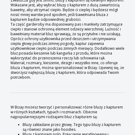
Zwłaszcza gdy jest zimno, bluzy z kapturem są idealnym wyborem.
Wskazane jest, aby wybrać bluzy z kapturem z dużą zawartością
bawełny, aby utrzymać ciepło. Będzie ci cieplej i będziesz mógł
nosić mniej warstw pod spodem, jeśli bawełniana bluza z
kapturem będzie odpowiedniej grubości.
Ta część garderoby ma dopasowany pas i mankiety zatrzymujące
ciepło i stanowi ochronną element odzieży wierzchniej. Luźność i
bawełniany materiał bluz sprawiają, że są przytulne i nie uciskają.
Oprócz ochrony użytkownika przed deszczem i utrzymywania
ciepła głowy podczas zimnej pogody, kaptur zapewnia
użytkownikowi ciepło podczas zimnych miesięcy. Dodatkowo wiele
bluz posiada kieszenie lub kangurka z przodu, które można
wykorzystać do przenoszenia rzeczy lub schowania rąk.
Materiał, rozmiary, kieszenie, design i wszystko inne, co oferuje
bluza z kapturem, można spersonalizować w Bizay. Upewnij się, że
stworzysz najlepszą bluzę z kapturem, która odpowiada Twoim
potrzebom.
W Bizay możesz tworzyć i personalizować różne bluzy z kapturem
w różnych kształtach, typach i rozmiarach. Obecnie
najpopularniejszymi rodzajami bluz z kapturem są:
Bluzy zakładane przez głowę. Tego typu bluzy z kapturem
są również znane jako hoodies.
Bluzy z kapturem polo. Połączenie wyrafinowania i