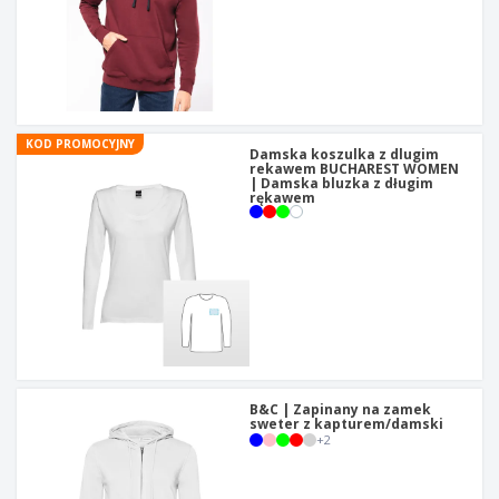
KOD PROMOCYJNY
Damska koszulka z dlugim
rekawem BUCHAREST WOMEN
| Damska bluzka z długim
rękawem
B&C | Zapinany na zamek
sweter z kapturem/damski
+
2