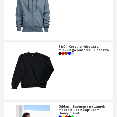
B&C | Koszula robocza z
miękkiego materiału Hero Pro
Gildan | Zapinana na zamek
męska bluza z kapturem
Heavy Blend
+
5