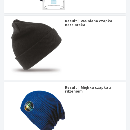
t
y
Result | Wełniana czapka
narciarska
Result | Miękka czapka z
rdzeniem