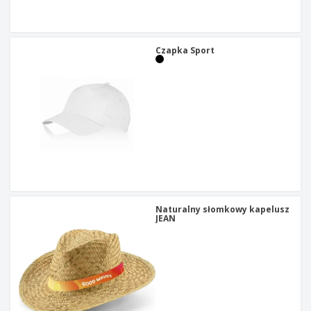
t
y
Czapka Sport
Naturalny słomkowy kapelusz
JEAN