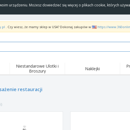
Twoim urządzeniu. Możesz dowiedzieć się więcej o plikach cookie, których uży
y.pl
. Czy wiesz, że mamy sklep w USA? Dokonaj zakupów w
https://www.360onli
Niestandarowe Ulotki i
P
Naklejki
Broszury
Naj
Trendy
Nowe produkty
wyd
pro
Flagi, Sztandardy i
ażenie restauracji
Roll-Up
Kosz
Proporczyl
Sprzęt i zaopatrzenie
Roll-upy
Haft
dla gastronomii
i)
Dostawa do domu i na
Akt
Artykuły jednorazowe
wynos
pow
Naklejki, winyle i
Zegarki na rękę
Pra
plakaty
Bluzy z kapturem
Puchary i trofea
Pude