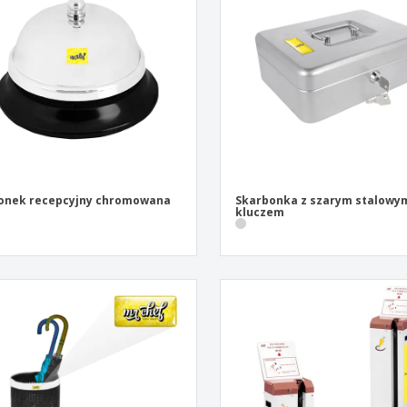
Pre
Wystawcy
Medale
per
Plakaty
Eten en snoep
Prod
Walizki i plecaki
Etykiety do Drukarek
Ksią
onek recepcyjny chromowana
Skarbonka z szarym stalowy
kluczem