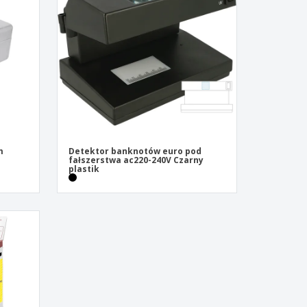
zenty
sonalizowane
ukty ekologiczne
żki i katalogi
m
Detektor banknotów euro pod
fałszerstwa ac220-240V Czarny
plastik