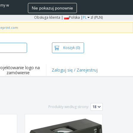
wamy w
Nie pokazuj ponownie
Obsługa klienta
|
Polska |
PL
zl (PLN)
neprint.com
Koszyk
(0)
rojektowanie logo na
Zaloguj się / Zarejestruj
zamówienie
wazniejsze
arzenia i
mocje
ulki i koszulki polo
Produkty według strony:
ywności na świeżym
ietrzu
ca z domu
łka do wysyłki