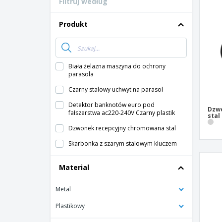
Filtruj według
Karty lojalnosciowe
T-shirty
Produkt
Magnes
Baner Winylowy
Biała żelazna maszyna do ochrony
parasola
Czarny stalowy uchwyt na parasol
Detektor banknotów euro pod
Dzw
fałszerstwa ac220-240V Czarny plastik
stal
Dzwonek recepcyjny chromowana stal
Skarbonka z szarym stalowym kluczem
Material
Metal
Plastikowy