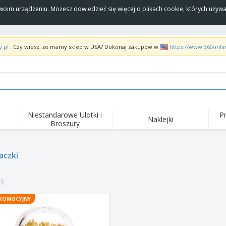
Twoim urządzeniu. Możesz dowiedzieć się więcej o plikach cookie, których uży
y.pl
. Czy wiesz, że mamy sklep w USA? Dokonaj zakupów w
https://www.360onli
Niestandarowe Ulotki i
P
Naklejki
Broszury
Naj
Trendy
Nowe produkty
wyd
pro
Flagi, Sztandardy i
aczki
Roll-Up
Kosz
Proporczyl
Sprzęt i zaopatrzenie
Roll-upy
Haft
dla gastronomii
i)
Dostawa do domu i na
Akt
Artykuły jednorazowe
wynos
pow
Naklejki, winyle i
ROMOCYJNY
Zegarki na rękę
Pra
plakaty
Bluzy z kapturem
Puchary i trofea
Pude