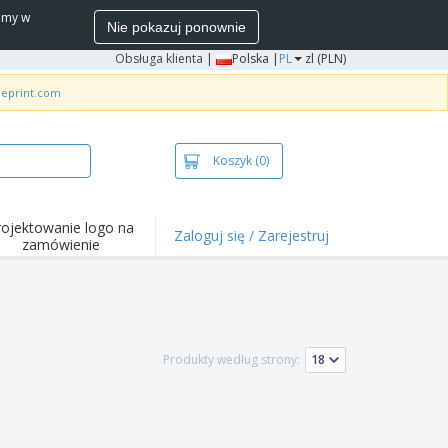
wamy w
Nie pokazuj ponownie
Obsługa klienta
|
Polska |
PL
zl (PLN)
neprint.com
Koszyk
(0)
rojektowanie logo na
Zaloguj się / Zarejestruj
zamówienie
wazniejsze
arzenia i
mocje
ulki i koszulki polo
Produkty według strony:
ywności na świeżym
ietrzu
ca z domu
łka do wysyłki