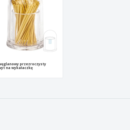
Pre
Wystawcy
Medale
per
Plakaty
Eten en snoep
Prod
Walizki i plecaki
Etykiety do Drukarek
Ksią
węglanowy przezroczysty
yt na wykałaczkę