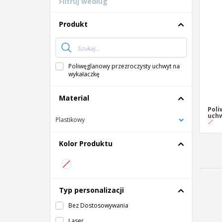
Filtruj według
Karty lojalnosciowe
T-shirty
Produkt
Magnes
Baner Winylowy
Poliwęglanowy przezroczysty uchwyt na
wykałaczkę
Material
Poli
uchw
Plastikowy
Kolor Produktu
Typ personalizacji
Bez Dostosowywania
Laser