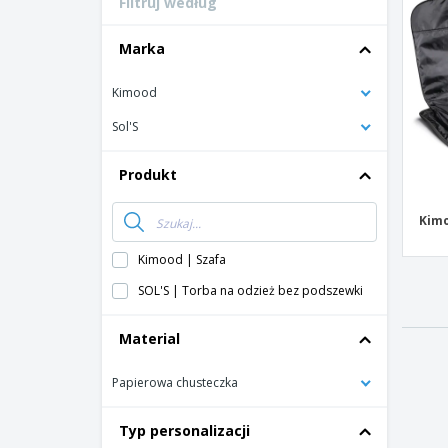
Filtruj według
Karty lojalnosciowe
T-shirty
Marka
Magnes
Kimood
Baner Winylowy
Sol'S
Produkt
Kimo
Kimood | Szafa
SOL'S | Torba na odzież bez podszewki
Material
Papierowa chusteczka
Typ personalizacji