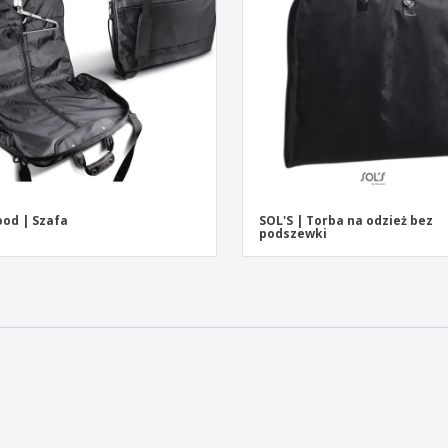
Pre
Wystawcy
Medale
per
Plakaty
Eten en snoep
Prod
Walizki i plecaki
Etykiety do Drukarek
Ksią
od | Szafa
SOL'S | Torba na odzież bez
podszewki