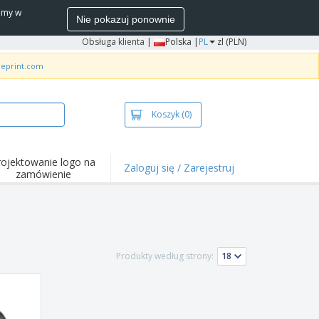
wamy w
Nie pokazuj ponownie
Obsługa klienta
|
Polska |
PL
zl (PLN)
neprint.com
Koszyk
(0)
rojektowanie logo na
Zaloguj się / Zarejestruj
zamówienie
wazniejsze
arzenia i
mocje
ulki i koszulki polo
Produkty według strony:
ywności na świeżym
ietrzu
ca z domu
łka do wysyłki