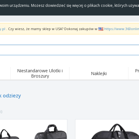
Twoim urządzeniu. Możesz dowiedzieć się więcej o plikach cookie, których uży
y.pl
. Czy wiesz, że mamy sklep w USA? Dokonaj zakupów w
https://www.360onli
Niestandarowe Ulotki i
P
Naklejki
Broszury
Naj
Trendy
Nowe produkty
wyd
pro
Flagi, Sztandardy i
 odziezy
Roll-Up
Kosz
Proporczyl
Sprzęt i zaopatrzenie
Roll-upy
Haft
dla gastronomii
i)
Dostawa do domu i na
Akt
Artykuły jednorazowe
wynos
pow
Naklejki, winyle i
Zegarki na rękę
Pra
plakaty
Bluzy z kapturem
Puchary i trofea
Pude