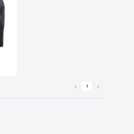
zenty
sonalizowane
ukty ekologiczne
żki i katalogi
‹
›
1