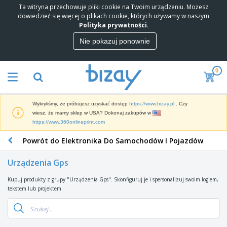
Ta witryna przechowuje pliki cookie na Twoim urządzeniu. Możesz
N
dowiedzieć się więcej o plikach cookie, których używamy w naszym
a
Polityka prywatności
.
j
l
Nie pokazuj ponownie
M
e
a
p
t
s
0
e
i
P
r
s
r
i
p
o
a
r
Wykryliśmy, że próbujesz uzyskać dostęp
https://www.bizay.pl
. Czy
d
l
z
W
wiesz, że mamy sklep w USA? Dokonaj zakupów w
u
M
e
y
https://www.360onlineprint.com
k
a
d
ś
t
r
a
Powrót do Elektronika Do Samochodów I Pojazdów
w
y
k
M
w
i
P
e
a
c
e
r
Urządzenia Gps
t
t
y
t
o
i
e
l
m
Kupuj produkty z grupy "Urządzenia Gps". Skonfiguruj je i spersonalizuj swoim logiem,
T
n
r
a
o
tekstem lub projektem.
o
g
i
c
c
r
o
a
z
y
b
w
l
e
O
j
y
y
y
i
d
n