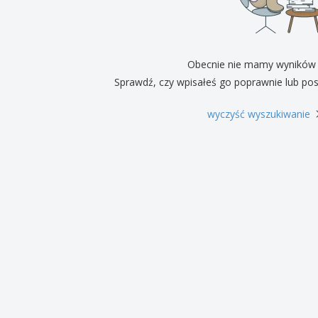
Pre
Wystawcy
Medale
per
Plakaty
Eten en snoep
Prod
Walizki i plecaki
Etykiety do Drukarek
Ksią
Obecnie nie mamy wyników
Sprawdź, czy wpisałeś go poprawnie lub pos
wyczyść wyszukiwanie