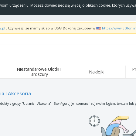
Twoim urządzeniu. Możesz dowiedzieć się więcej o plikach cookie, których uży
y.pl
. Czy wiesz, że mamy sklep w USA? Dokonaj zakupów w
https://www.360onli
Niestandarowe Ulotki i
P
Naklejki
Broszury
Naj
Trendy
Nowe produkty
wyd
pro
Flagi, Sztandardy i
ia I Akcesoria
Roll-Up
Kosz
Proporczyl
Sprzęt i zaopatrzenie
Roll-upy
Haft
dukty z grupy "Ubrania I Akcesoria". Skonfiguruj je i spersonalizuj swoim logiem, tekstem lub 
dla gastronomii
Dostawa do domu i na
Akt
Artykuły jednorazowe
wynos
pow
Naklejki, winyle i
Zegarki na rękę
Pra
plakaty
Bluzy z kapturem
Puchary i trofea
Pude