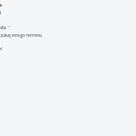
zenty
sonalizowane
ukty ekologiczne
żki i katalogi
 dla
"
"
zukaj innego terminu.
×