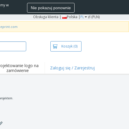
wamy w
Nie pokazuj ponownie
Obsługa klienta
|
Polska |
PL
zl (PLN)
neprint.com
Koszyk
(0)
rojektowanie logo na
Zaloguj się / Zarejestruj
zamówienie
wazniejsze
arzenia i
mocje
ulki i koszulki polo
projektem.
ywności na świeżym
ietrzu
ca z domu
łka do wysyłki