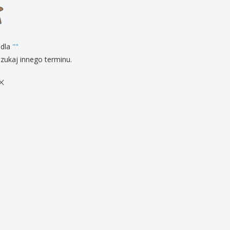
zenty
sonalizowane
ukty ekologiczne
żki i katalogi
 dla
"
"
zukaj innego terminu.
×