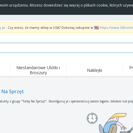
Twoim urządzeniu. Możesz dowiedzieć się więcej o plikach cookie, których uży
y.pl
. Czy wiesz, że mamy sklep w USA? Dokonaj zakupów w
https://www.360onli
Niestandarowe Ulotki i
P
Naklejki
Broszury
Naj
Trendy
Nowe produkty
wyd
pro
Flagi, Sztandardy i
 Na Sprzęt
Roll-Up
Kosz
Proporczyl
Sprzęt i zaopatrzenie
Roll-upy
Haft
dukty z grupy "Torby Na Sprzęt". Skonfiguruj je i spersonalizuj swoim logiem, tekstem lub pro
dla gastronomii
Dostawa do domu i na
Akt
Artykuły jednorazowe
wynos
pow
Naklejki, winyle i
Zegarki na rękę
Pra
plakaty
Bluzy z kapturem
Puchary i trofea
Pude