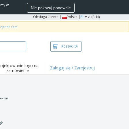
wamy w
Nie pokazuj ponownie
Obsługa klienta
|
Polska |
PL
zl (PLN)
neprint.com
Koszyk
(0)
rojektowanie logo na
Zaloguj się / Zarejestruj
zamówienie
wazniejsze
arzenia i
mocje
ulki i koszulki polo
jektem.
ywności na świeżym
ietrzu
ca z domu
łka do wysyłki