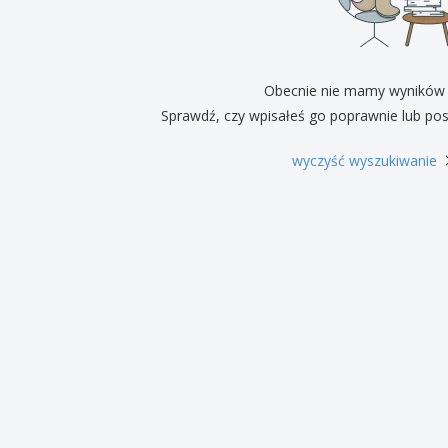
Pre
Wystawcy
Medale
per
Plakaty
Eten en snoep
Prod
Walizki i plecaki
Etykiety do Drukarek
Ksią
Obecnie nie mamy wyników
Sprawdź, czy wpisałeś go poprawnie lub pos
wyczyść wyszukiwanie