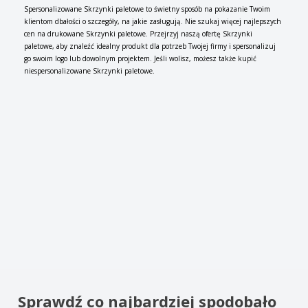
t
Spersonalizowane Skrzynki paletowe to świetny sposób na pokazanie Twoim
y
klientom dbałości o szczegóły, na jakie zasługują. Nie szukaj więcej najlepszych
cen na drukowane Skrzynki paletowe. Przejrzyj naszą ofertę Skrzynki
paletowe, aby znaleźć idealny produkt dla potrzeb Twojej firmy i spersonalizuj
go swoim logo lub dowolnym projektem. Jeśli wolisz, możesz także kupić
niespersonalizowane Skrzynki paletowe.
Sprawdź co najbardziej spodobało