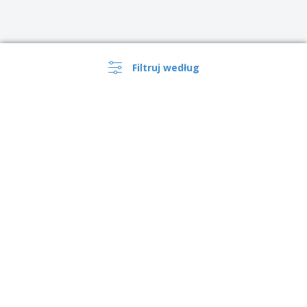
Filtruj według
›
Polska |
PL
(zl PLN )