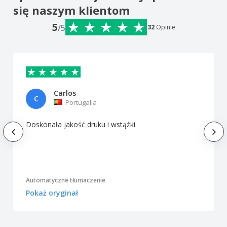
się naszym klientom
5
/5
32
Opinie
Carlos
C
Portugalia
Doskonała jakość druku i wstążki.
Automatyczne tłumaczenie
Pokaż oryginał