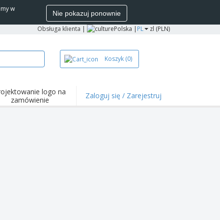
wamy w
Nie pokazuj ponownie
Obsługa klienta
|
Polska |
PL
zl (PLN)
Koszyk
(0)
rojektowanie logo na
Zaloguj się / Zarejestruj
zamówienie
wazniejsze
arzenia i
mocje
ulki i koszulki polo
ywności na świeżym
ietrzu
ca z domu
łka do wysyłki
zenty
sonalizowane