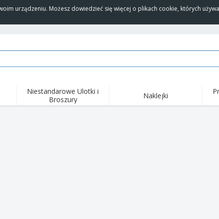
Twoim urządzeniu. Możesz dowiedzieć się więcej o plikach cookie, których uży
Niestandarowe Ulotki i
P
Naklejki
Broszury
Naj
Trendy
Nowe produkty
wyd
pro
Flagi, Sztandardy i
Roll-Up
Kosz
Proporczyl
Sprzęt i zaopatrzenie
Roll-upy
Haft
dla gastronomii
Dostawa do domu i na
Akt
Artykuły jednorazowe
wynos
pow
Naklejki, winyle i
Zegarki na rękę
Pra
plakaty
Bluzy z kapturem
Puchary i trofea
Pude
Pre
Wystawcy
Medale
per