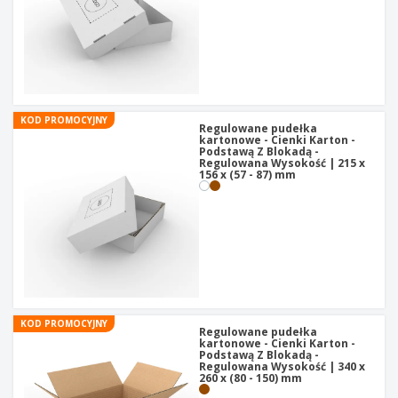
t
y
KOD PROMOCYJNY
Regulowane pudełka
kartonowe - Cienki Karton -
Podstawą Z Blokadą -
Regulowana Wysokość | 215 x
156 x (57 - 87) mm
KOD PROMOCYJNY
Regulowane pudełka
kartonowe - Cienki Karton -
Podstawą Z Blokadą -
Regulowana Wysokość | 340 x
260 x (80 - 150) mm