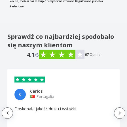
wolisz, możesz także kupić niespersonalizowane Regulowane pudełka
kartonowe.
Sprawdź co najbardziej spodobało
się naszym klientom
4.1
/5
67
Opinie
Carlos
C
Portugalia
Doskonała jakość druku i wstążki.