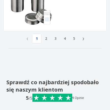
‹
›
1
2
3
4
5
Sprawdź co najbardziej spodobało
się naszym klientom
5
/5
1
Opinie