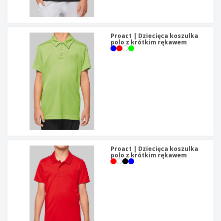
t
y
Proact | Dziecięca koszulka
polo z krótkim rękawem
Proact | Dziecięca koszulka
polo z krótkim rękawem