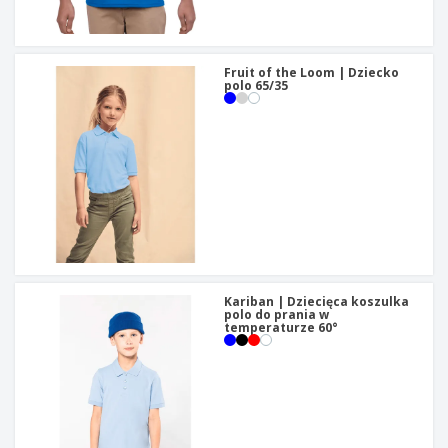
Fruit of the Loom | Dziecko
polo 65/35
Kariban | Dziecięca koszulka
polo do prania w
temperaturze 60°