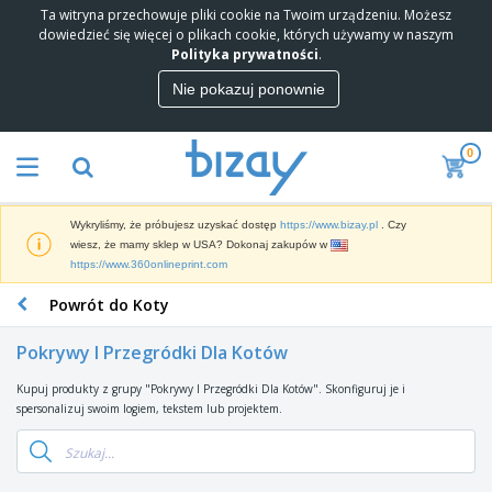
Ta witryna przechowuje pliki cookie na Twoim urządzeniu. Możesz
dowiedzieć się więcej o plikach cookie, których używamy w naszym
Polityka prywatności
.
Nie pokazuj ponownie
0
Wykryliśmy, że próbujesz uzyskać dostęp
https://www.bizay.pl
. Czy
wiesz, że mamy sklep w USA? Dokonaj zakupów w
https://www.360onlineprint.com
Powrót do Koty
Pokrywy I Przegródki Dla Kotów
Kupuj produkty z grupy "Pokrywy I Przegródki Dla Kotów". Skonfiguruj je i
spersonalizuj swoim logiem, tekstem lub projektem.