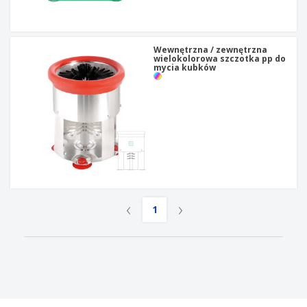
t
y
Wewnętrzna / zewnętrzna
wielokolorowa szczotka pp do
mycia kubków
‹
›
1