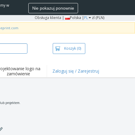
wamy w
Nie pokazuj ponownie
Obsługa klienta
|
Polska |
PL
zl (PLN)
neprint.com
Koszyk
(0)
rojektowanie logo na
Zaloguj się / Zarejestruj
zamówienie
wazniejsze
arzenia i
mocje
ulki i koszulki polo
 lub projektem.
ywności na świeżym
ietrzu
ca z domu
łka do wysyłki