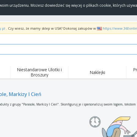
Twoim urządzeniu. Możesz dowiedzieć się więcej o plikach cookie, których uży
y.pl
. Czy wiesz, że mamy sklep w USA? Dokonaj zakupów w
https://www.360onli
Niestandarowe Ulotki i
P
Naklejki
Broszury
Naj
Trendy
Nowe produkty
wyd
pro
Flagi, Sztandardy i
le, Markizy I Cień
Roll-Up
Kosz
Proporczyl
Sprzęt i zaopatrzenie
Roll-upy
Haft
dukty z grupy "Parasole, Markizy I Cień". Skonfiguruj je i spersonalizuj swoim logiem, tekstem
dla gastronomii
Dostawa do domu i na
Akt
Artykuły jednorazowe
wynos
pow
Naklejki, winyle i
Zegarki na rękę
Pra
plakaty
Bluzy z kapturem
Puchary i trofea
Pude