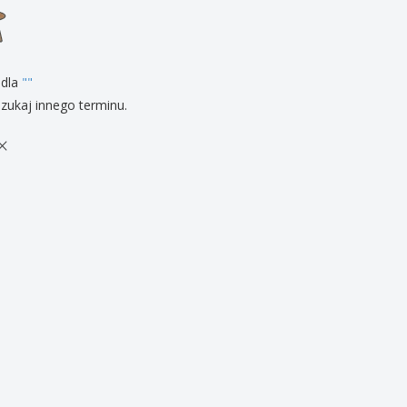
zenty
sonalizowane
ukty ekologiczne
żki i katalogi
 dla
"
"
zukaj innego terminu.
×