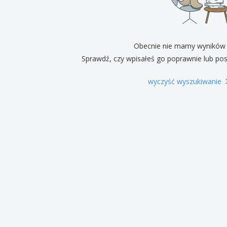
Pre
Wystawcy
Medale
per
Plakaty
Eten en snoep
Prod
Walizki i plecaki
Etykiety do Drukarek
Ksią
Obecnie nie mamy wyników
Sprawdź, czy wpisałeś go poprawnie lub pos
wyczyść wyszukiwanie