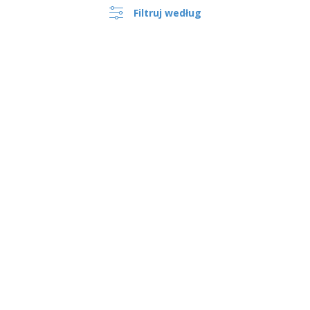
Filtruj według
›
Polska |
PL
(zl PLN )
Zanał do Zgłaszania