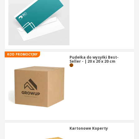
t
y
KOD PROMOCYJNY
Pudełka do wysyłki Best-
Seller - | 20 x 20 x 20 cm
Kartonowe Koperty