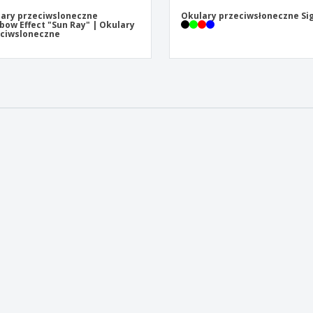
ary przeciwsloneczne
Okulary przeciwsłoneczne S
bow Effect "Sun Ray" | Okulary
ciwsloneczne