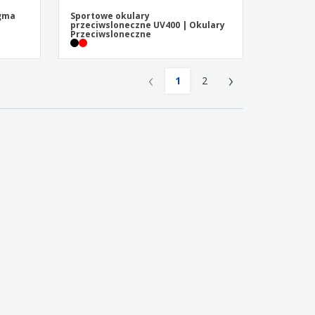
igma
Sportowe okulary
przeciwsloneczne UV400 | Okulary
Przeciwsloneczne
‹
›
1
2