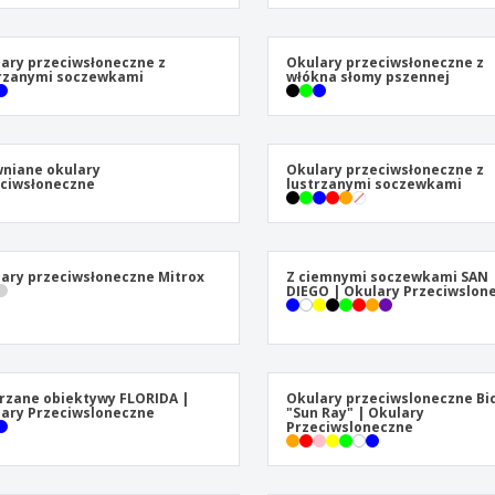
Pre
Wystawcy
Medale
per
Plakaty
Eten en snoep
Prod
ary przeciwsłoneczne z
Okulary przeciwsłoneczne z
rzanymi soczewkami
włókna słomy pszennej
Walizki i plecaki
Etykiety do Drukarek
Ksią
niane okulary
Okulary przeciwsłoneczne z
ciwsłoneczne
lustrzanymi soczewkami
ary przeciwsłoneczne Mitrox
Z ciemnymi soczewkami SAN
DIEGO | Okulary Przeciwslon
rzane obiektywy FLORIDA |
Okulary przeciwsloneczne Bi
ary Przeciwsloneczne
"Sun Ray" | Okulary
Przeciwsloneczne