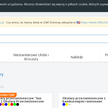
Twoim urządzeniu. Możesz dowiedzieć się więcej o plikach cookie, których uży
y.pl
. Czy wiesz, że mamy sklep w USA? Dokonaj zakupów w
https://www.360onli
Niestandarowe Ulotki i
P
Naklejki
Broszury
Naj
Trendy
Nowe produkty
wyd
pro
Flagi, Sztandardy i
ry
Roll-Up
Kosz
Proporczyl
Sprzęt i zaopatrzenie
Roll-upy
Haft
dla gastronomii
(i)
Dostawa do domu i na
Akt
Artykuły jednorazowe
wynos
pow
Naklejki, winyle i
ROMOCYJNY
Zegarki na rękę
Pra
plakaty
ary przeciwsloneczne "Sun
Okulary przeciwsłoneczne z
 | Okulary Przeciwsloneczne
bambusowymi ramionami
Bluzy z kapturem
Puchary i trofea
Pude