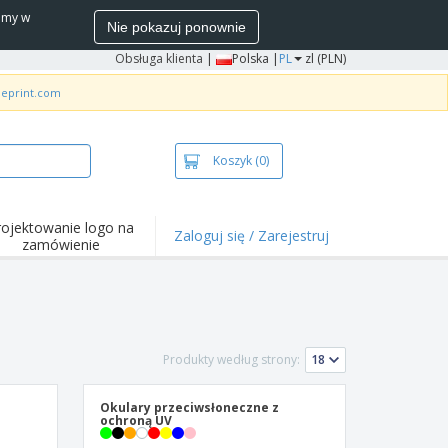
wamy w
Nie pokazuj ponownie
Obsługa klienta
|
Polska |
PL
zl (PLN)
neprint.com
Koszyk
(0)
rojektowanie logo na
Zaloguj się / Zarejestruj
zamówienie
wazniejsze
arzenia i
mocje
ulki i koszulki polo
Produkty według strony:
ywności na świeżym
ietrzu
ca z domu
Okulary przeciwsłoneczne z
ochroną UV
łka do wysyłki