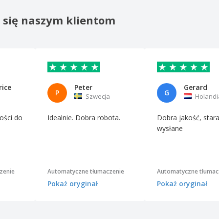
o się naszym klientom
rice
Peter
Gerard
P
G
Szwecja
Holandi
ości do
Idealnie. Dobra robota.
Dobra jakość, star
wysłane
zenie
Automatyczne tłumaczenie
Automatyczne tłumac
Pokaż oryginał
Pokaż oryginał