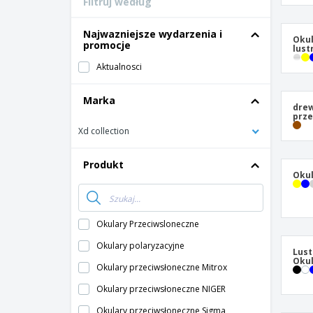
Filtruj według
Karty lojalnosciowe
T-shirty
Najwazniejsze wydarzenia i
Okul
promocje
lust
Magnes
Aktualnosci
Baner Winylowy
Marka
drew
prze
Xd collection
Produkt
Okul
Okulary Przeciwsloneczne
Okulary polaryzacyjne
Lust
Okul
Okulary przeciwsłoneczne Mitrox
Okulary przeciwsłoneczne NIGER
Okulary przeciwsłoneczne Sigma