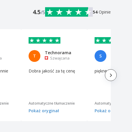
4.5
/5
54
Opinie
Technorama
Steve Pik
T
S
a
Szwajcaria
Włochy
annie
Dobra jakość za tę cenę
piękne i idealne wyd
zenie
Automatyczne tłumaczenie
Automatyczne tłumac
Pokaż oryginał
Pokaż oryginał