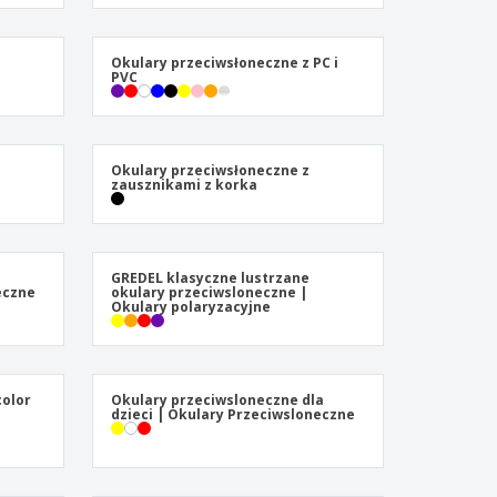
zenty
sonalizowane
ukty ekologiczne
Okulary przeciwsłoneczne z PC i
PVC
żki i katalogi
Okulary przeciwsłoneczne z
zausznikami z korka
GREDEL klasyczne lustrzane
eczne
okulary przeciwsloneczne |
Okulary polaryzacyjne
color
Okulary przeciwsloneczne dla
dzieci | Okulary Przeciwsloneczne