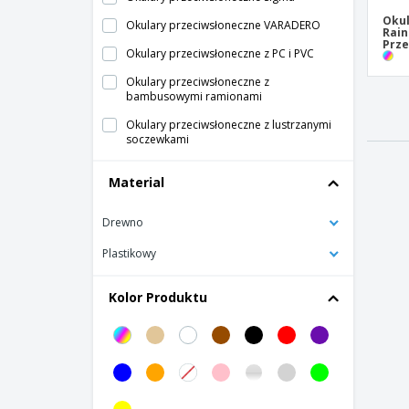
Okul
Okulary przeciwsłoneczne VARADERO
Rain
Prze
Okulary przeciwsłoneczne z PC i PVC
Okulary przeciwsłoneczne z
bambusowymi ramionami
Okulary przeciwsłoneczne z lustrzanymi
soczewkami
Okulary przeciwsłoneczne z ochroną UV
Material
Okulary przeciwsłoneczne z włókna słomy
pszennej
Drewno
Okulary przeciwsłoneczne z zausznikami z
Plastikowy
korka
drewniane okulary przeciwsłoneczne
Kolor Produktu
okulary przeciwsłoneczne w stylu country