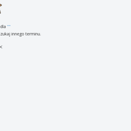
zenty
sonalizowane
ukty ekologiczne
żki i katalogi
 dla
"
"
zukaj innego terminu.
×