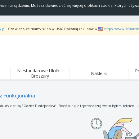
Twoim urządzeniu. Możesz dowiedzieć się więcej o plikach cookie, których uży
y.pl
. Czy wiesz, że mamy sklep w USA? Dokonaj zakupów w
https://www.360onli
Niestandarowe Ulotki i
P
Naklejki
Broszury
Naj
Trendy
Nowe produkty
wyd
pro
Flagi, Sztandardy i
ż Funkcjonalna
Roll-Up
Kosz
Proporczyl
Sprzęt i zaopatrzenie
Roll-upy
Haft
dukty z grupy "Odzież Funkcjonalna". Skonfiguruj je i spersonalizuj swoim logiem, tekstem lu
dla gastronomii
Dostawa do domu i na
Akt
Artykuły jednorazowe
wynos
pow
Naklejki, winyle i
Zegarki na rękę
Pra
plakaty
Bluzy z kapturem
Puchary i trofea
Pude