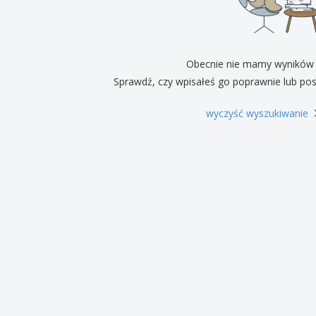
Pre
Wystawcy
Medale
per
Plakaty
Eten en snoep
Prod
Walizki i plecaki
Etykiety do Drukarek
Ksią
Obecnie nie mamy wyników
Sprawdź, czy wpisałeś go poprawnie lub pos
wyczyść wyszukiwanie