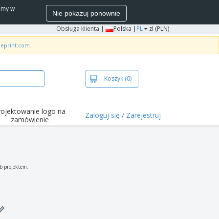
wamy w
Nie pokazuj ponownie
Obsługa klienta
|
Polska |
PL
zl (PLN)
neprint.com
Koszyk
(0)
rojektowanie logo na
Zaloguj się / Zarejestruj
zamówienie
wazniejsze
arzenia i
mocje
ulki i koszulki polo
b projektem.
ywności na świeżym
ietrzu
ca z domu
łka do wysyłki