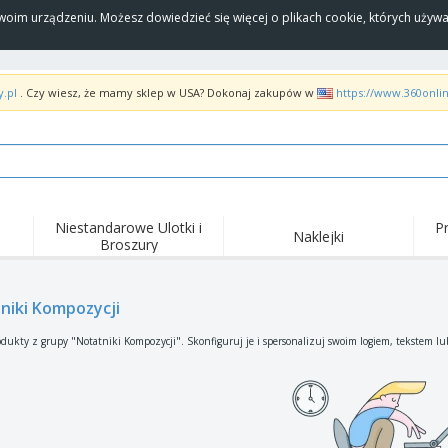
Twoim urządzeniu. Możesz dowiedzieć się więcej o plikach cookie, których uży
y.pl
. Czy wiesz, że mamy sklep w USA? Dokonaj zakupów w
https://www.360onli
Niestandarowe Ulotki i
P
Naklejki
Broszury
Naj
Trendy
Nowe produkty
wyd
pro
Flagi, Sztandardy i
niki Kompozycji
Roll-Up
Kosz
Proporczyl
Sprzęt i zaopatrzenie
Roll-upy
Haft
dukty z grupy "Notatniki Kompozycji". Skonfiguruj je i spersonalizuj swoim logiem, tekstem lu
dla gastronomii
Dostawa do domu i na
Akt
Artykuły jednorazowe
wynos
pow
Naklejki, winyle i
Zegarki na rękę
Pra
plakaty
Bluzy z kapturem
Puchary i trofea
Pude