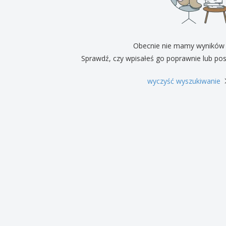
Pre
Wystawcy
Medale
per
Plakaty
Eten en snoep
Prod
Walizki i plecaki
Etykiety do Drukarek
Ksią
Obecnie nie mamy wyników
Sprawdź, czy wpisałeś go poprawnie lub pos
wyczyść wyszukiwanie