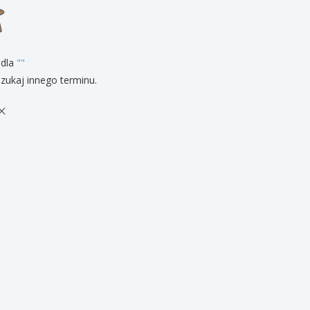
zenty
sonalizowane
ukty ekologiczne
żki i katalogi
 dla
"
"
zukaj innego terminu.
×