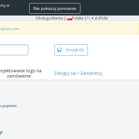
wamy w
Nie pokazuj ponownie
Obsługa klienta
|
Polska |
PL
zl (PLN)
neprint.com
Koszyk
(0)
rojektowanie logo na
Zaloguj się / Zarejestruj
zamówienie
wazniejsze
arzenia i
mocje
ulki i koszulki polo
b projektem.
ywności na świeżym
ietrzu
ca z domu
łka do wysyłki