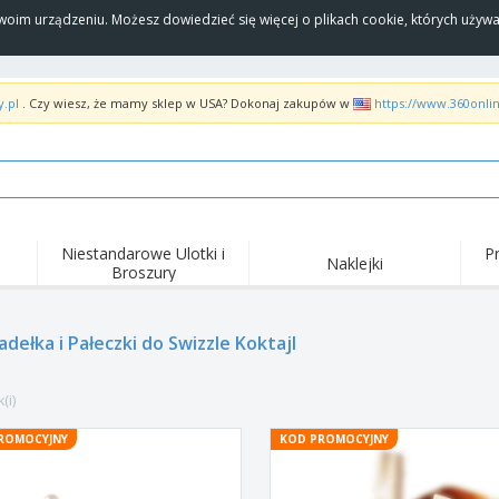
Twoim urządzeniu. Możesz dowiedzieć się więcej o plikach cookie, których uży
y.pl
. Czy wiesz, że mamy sklep w USA? Dokonaj zakupów w
https://www.360onli
Niestandarowe Ulotki i
P
Naklejki
Broszury
Naj
Trendy
Nowe produkty
wyd
pro
Flagi, Sztandardy i
dełka i Pałeczki do Swizzle Koktajl
Roll-Up
Kosz
Proporczyl
Sprzęt i zaopatrzenie
Roll-upy
Haft
dla gastronomii
(i)
Dostawa do domu i na
Akt
Artykuły jednorazowe
wynos
pow
Naklejki, winyle i
ROMOCYJNY
KOD PROMOCYJNY
Zegarki na rękę
Pra
plakaty
Bluzy z kapturem
Puchary i trofea
Pude