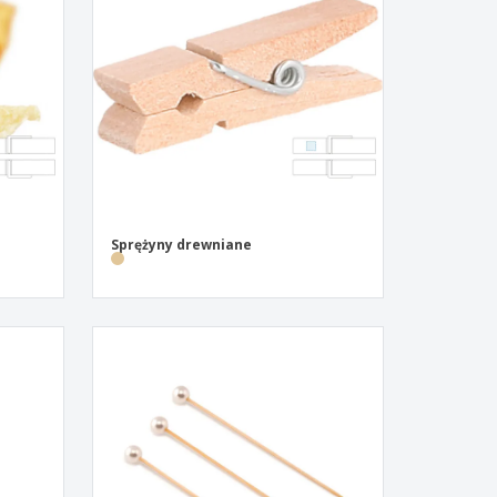
zenty
sonalizowane
ukty ekologiczne
żki i katalogi
Sprężyny drewniane