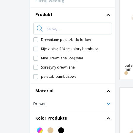
Filtruj według
Karty lojalnosciowe
T-shirty
Produkt
Magnes
Baner Winylowy
Drewniane paluszki do lodów
Kije z piłką Różne kolory bambusa
Mini Drewniana Sprężyna
pałe
Sprężyny drewniane
mm
pałeczki bambusowe
Material
Drewno
Kolor Produktu