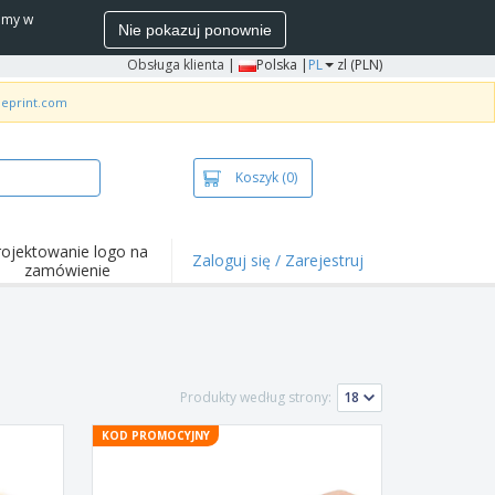
wamy w
Nie pokazuj ponownie
Obsługa klienta
|
Polska |
PL
zl (PLN)
neprint.com
Koszyk
(0)
rojektowanie logo na
Zaloguj się / Zarejestruj
zamówienie
wazniejsze
arzenia i
mocje
ulki i koszulki polo
Produkty według strony:
ywności na świeżym
ietrzu
KOD PROMOCYJNY
ca z domu
łka do wysyłki