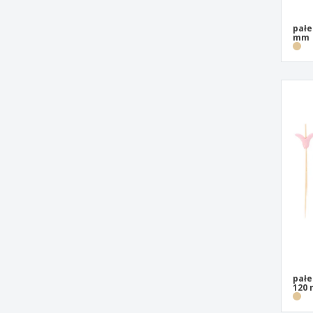
pałe
mm
pałe
120