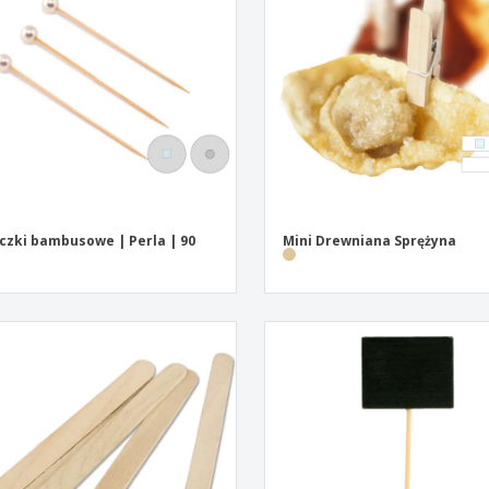
Pre
Wystawcy
Medale
per
Plakaty
Eten en snoep
Prod
Walizki i plecaki
Etykiety do Drukarek
Ksią
czki bambusowe | Perla | 90
Mini Drewniana Sprężyna