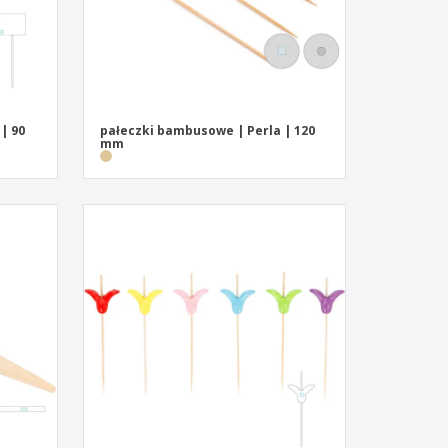
| 90
pałeczki bambusowe | Perla | 120
mm