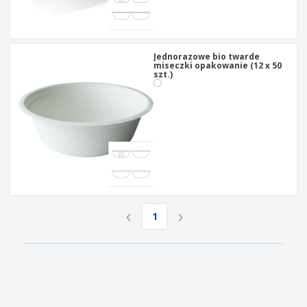
Jednorazowe bio twarde
miseczki opakowanie (12 x 50
szt.)
‹
›
1