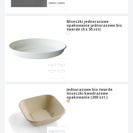
t
y
Miseczki jednorazowe
opakowanie jednorazowe bio
twarde (6 x 50 szt)
Jednorazowe bio twarde
miseczki kwadratowe
opakowanie (300 szt.)