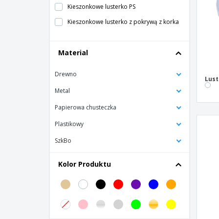
Kieszonkowe lusterko PS
Kieszonkowe lusterko z pokrywą z korka
Kosmetyczka Britney
Material
Kosmetyczka Pelvar
Lusterko Do Makijazu
Drewno
Lust
Lusterko kieszonkowe Naza
Metal
Lusterko kieszonkowe Thiny
Papierowa chusteczka
Lustro torby PIAF
Plastikowy
Okrągłe lustro PU
SzkBo
Pilnik do paznokci
Pilnik do paznokci RASPERA
Kolor Produktu
Poliestrowa kosmetyczka
Pvc Makeup Bag
SHIMMER podwójne lusterko w torebce
Saszetka na kosmetyki