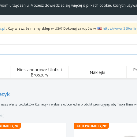
Twoim urządzeniu. Możesz dowiedzieć się więcej o plikach cookie, których uży
y.pl
. Czy wiesz, że mamy sklep w USA? Dokonaj zakupów w
https://www.360onli
Niestandarowe Ulotki i
P
Naklejki
Broszury
Naj
Trendy
Nowe produkty
wyd
pro
Flagi, Sztandardy i
etyk
Roll-Up
Kosz
Proporczyl
Sprzęt i zaopatrzenie
Roll-upy
Haft
 naszą ofertę produktów Kosmetyk i wybierz odpowiedni produkt promocyjny, aby Twoja firma wy
dla gastronomii
Dostawa do domu i na
Akt
Artykuły jednorazowe
wynos
pow
(i)
Naklejki, winyle i
Zegarki na rękę
Pra
plakaty
ROMOCYJNY
KOD PROMOCYJNY
Bluzy z kapturem
Puchary i trofea
Pude