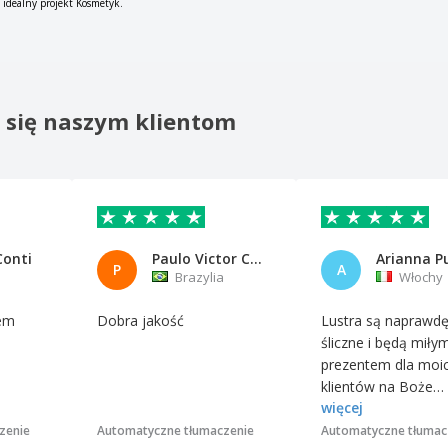
e idealny projekt Kosmetyk.
o się naszym klientom
Conti
Paulo Victor Carletto Blank LT
Arianna P
P
A
Brazylia
Włochy
łem
Dobra jakość
Lustra są naprawd
śliczne i będą miły
prezentem dla moi
klientów na Boże
więcej
Narodzenie.
zenie
Automatyczne tłumaczenie
Automatyczne tłumac