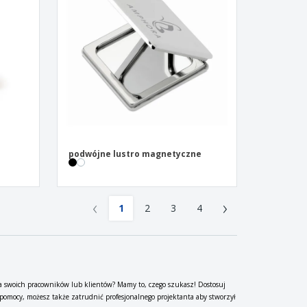
podwójne lustro magnetyczne
‹
›
1
2
3
4
 swoich pracowników lub klientów? Mamy to, czego szukasz! Dostosuj
pomocy, możesz także zatrudnić profesjonalnego projektanta aby stworzył