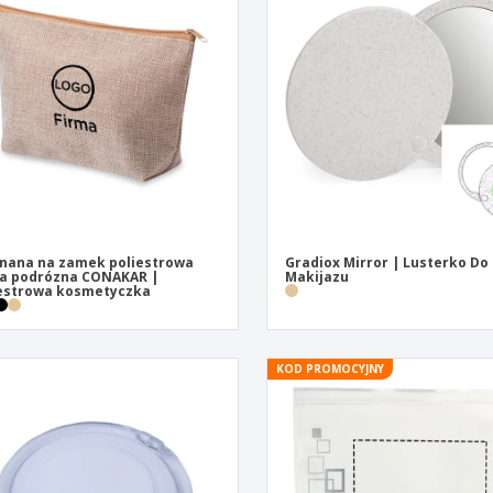
Pre
Wystawcy
Medale
per
Plakaty
Eten en snoep
Prod
Walizki i plecaki
Etykiety do Drukarek
Ksią
nana na zamek poliestrowa
Gradiox Mirror | Lusterko Do
a podrózna CONAKAR |
Makijazu
estrowa kosmetyczka
KOD PROMOCYJNY