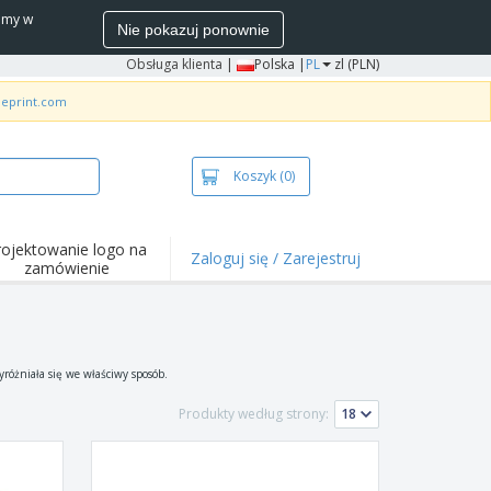
wamy w
Nie pokazuj ponownie
Obsługa klienta
|
Polska |
PL
zl (PLN)
neprint.com
Koszyk
(0)
rojektowanie logo na
Zaloguj się / Zarejestruj
zamówienie
wazniejsze
arzenia i
mocje
ulki i koszulki polo
różniała się we właściwy sposób.
ywności na świeżym
ietrzu
Produkty według strony:
ca z domu
łka do wysyłki