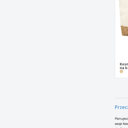
Kosm
na k
Przec
Planujesz
swoje Kos