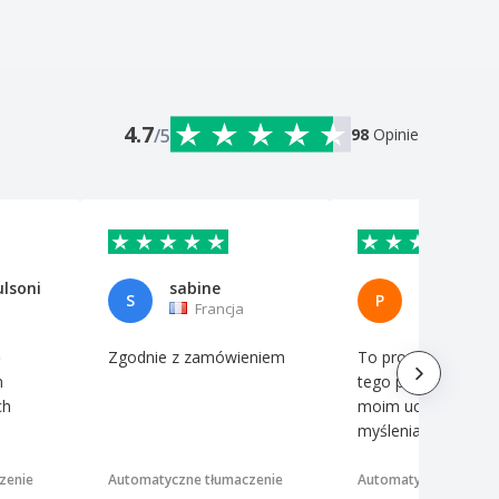
4.7
/5
98
Opinie
ulsoni
sabine
S
P
Francja
Hiszpan
ę
Zgodnie z zamówieniem
To proste, ale właś
m
tego potrzebuję, a
ch
moim uczniom do
myślenia.
zenie
Automatyczne tłumaczenie
Automatyczne tłumac