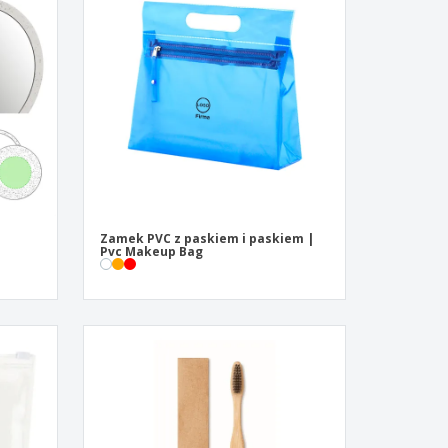
zenty
sonalizowane
ukty ekologiczne
żki i katalogi
Zamek PVC z paskiem i paskiem |
Pvc Makeup Bag