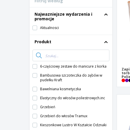
Filtruj według
Karty lojalnosciowe
T-shirty
Najwazniejsze wydarzenia i
promocje
Magnes
Aktualnosci
Baner Winylowy
Produkt
6-częściowy zestaw do manicure z korka
Zapi
torb
Bambusowa szczoteczka do zębów w
Poli
pudełku Kraft
Bawelniana kosmetyczka
Elastyczny do włosów poliestrowych.inc
Grzebień
Grzebień do włosów Tramux
Kieszonkowe Lustro W Kształcie Odznaki