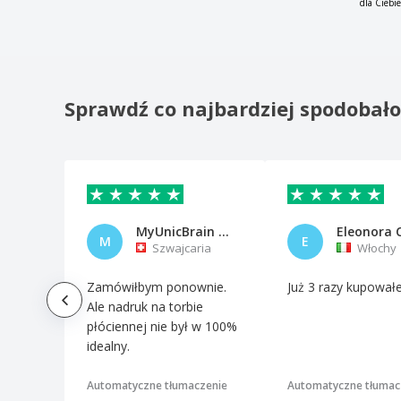
dla Ciebi
Sprawdź co najbardziej spodobał
MyUnicBrain AG
Eleonora 
M
E
Szwajcaria
Włochy
Zamówiłbym ponownie.
Już 3 razy kupowa
Ale nadruk na torbie
płóciennej nie był w 100%
idealny.
Automatyczne tłumaczenie
Automatyczne tłumac