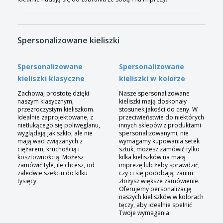
Spersonalizowane kieliszki
Spersonalizowane
Spersonalizowane
kieliszki klasyczne
kieliszki w kolorze
Zachowaj prostotę dzięki
Nasze spersonalizowane
naszym klasycznym,
kieliszki mają doskonały
przezroczystym kieliszkom.
stosunek jakości do ceny. W
Idealnie zaprojektowane, z
przeciwieństwie do niektórych
nietłukącego się poliwęglanu,
innych sklepów z produktami
wyglądają jak szkło, ale nie
spersonalizowanymi, nie
mają wad związanych z
wymagamy kupowania setek
ciężarem, kruchością i
sztuk, możesz zamówić tylko
kosztownością. Możesz
kilka kieliszków na małą
zamówić tyle, ile chcesz, od
imprezę lub żeby sprawdzić,
zaledwie sześciu do kilku
czy ci się podobają, zanim
tysięcy.
złożysz większe zamówienie.
Oferujemy personalizację
naszych kieliszków w kolorach
tęczy, aby idealnie spełnić
Twoje wymagania.