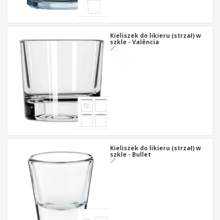
t
y
Kieliszek do likieru (strzał) w
szkle - Valência
Kieliszek do likieru (strzał) w
szkle - Bullet