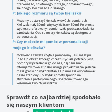
białego, niebieskiego, żółtego, brązowego,
czerwonego, fioletowego, złotego, pomarańczowego,
zielonego, beżowego lub szarego.
P: Jakiego rozmiaru są twoje kieliszki?
Możemy dostarczyć kieliszki w dwóch rozmiarach.
Kieliszek mały 30 ml i większy kieliszek 50 ml. Po prostu
wybierz preferowany rozmiar szkła podczas składania
zamówienia. Oba rozmiary kieliszków są dostępne z
personalizacją.
P: Czy możecie mi pomóc w personalizacji
mojego kieliszka?
Oczywiście zawsze chętnie pomożemy. Jeśli masz już
logo lub obraz, którego chcesz użyć, ale potrzebujesz
pomocy w przesłaniu go do nas, daj nam znać.
Oferujemy również pełną usługę projektowania, jeśli nie
masz grafiki do wykorzystania lub możesz wypróbować
nasze szablony. To szybki i prosty sposób na
stworzenie profesjonalnego, spersonalizowanego
wizerunku Twoich kieliszków.
Sprawdź co najbardziej spodobało
się naszym klientom