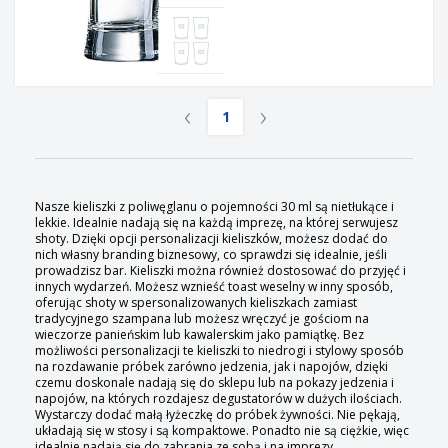
‹
›
1
Nasze kieliszki z poliwęglanu o pojemności 30 ml są nietłukące i
lekkie. Idealnie nadają się na każdą imprezę, na której serwujesz
shoty. Dzięki opcji personalizacji kieliszków, możesz dodać do
nich własny branding biznesowy, co sprawdzi się idealnie, jeśli
prowadzisz bar. Kieliszki można również dostosować do przyjęć i
innych wydarzeń. Możesz wznieść toast weselny w inny sposób,
oferując shoty w spersonalizowanych kieliszkach zamiast
tradycyjnego szampana lub możesz wręczyć je gościom na
wieczorze panieńskim lub kawalerskim jako pamiątkę. Bez
możliwości personalizacji te kieliszki to niedrogi i stylowy sposób
na rozdawanie próbek zarówno jedzenia, jak i napojów, dzięki
czemu doskonale nadają się do sklepu lub na pokazy jedzenia i
napojów, na których rozdajesz degustatorów w dużych ilościach.
Wystarczy dodać małą łyżeczkę do próbek żywności. Nie pękają,
układają się w stosy i są kompaktowe. Ponadto nie są ciężkie, więc
idealnie nadają się do zabrania ze sobą i na imprezy.