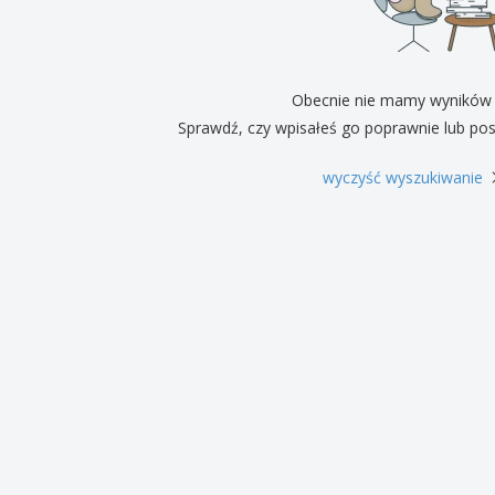
Pre
Wystawcy
Medale
per
Plakaty
Eten en snoep
Prod
Walizki i plecaki
Etykiety do Drukarek
Ksią
Obecnie nie mamy wyników
Sprawdź, czy wpisałeś go poprawnie lub pos
wyczyść wyszukiwanie