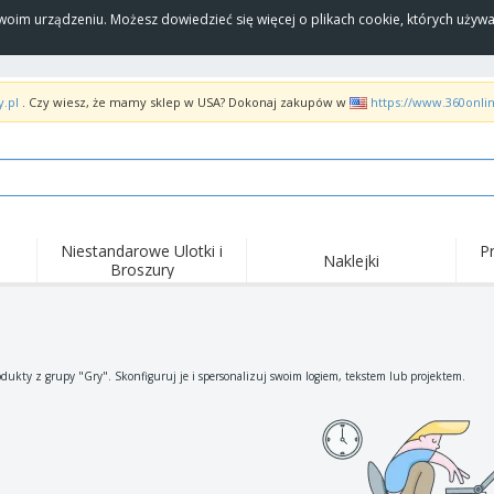
Twoim urządzeniu. Możesz dowiedzieć się więcej o plikach cookie, których uży
y.pl
. Czy wiesz, że mamy sklep w USA? Dokonaj zakupów w
https://www.360onli
Niestandarowe Ulotki i
P
Naklejki
Broszury
Naj
Trendy
Nowe produkty
wyd
pro
Flagi, Sztandardy i
Roll-Up
Kosz
Proporczyl
Sprzęt i zaopatrzenie
Roll-upy
Haft
dukty z grupy "Gry". Skonfiguruj je i spersonalizuj swoim logiem, tekstem lub projektem.
dla gastronomii
Dostawa do domu i na
Akt
Artykuły jednorazowe
wynos
pow
Naklejki, winyle i
Zegarki na rękę
Pra
plakaty
Bluzy z kapturem
Puchary i trofea
Pude