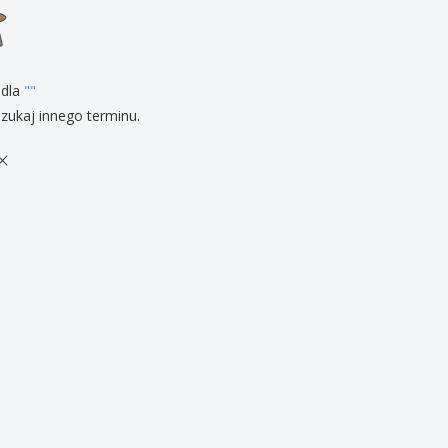
zenty
sonalizowane
ukty ekologiczne
żki i katalogi
 dla
"
"
zukaj innego terminu.
×