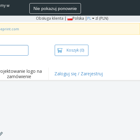
wamy w
Nie pokazuj ponownie
Obsługa klienta
|
Polska |
PL
zl (PLN)
neprint.com
Koszyk
(0)
rojektowanie logo na
Zaloguj się / Zarejestruj
zamówienie
wazniejsze
arzenia i
mocje
ulki i koszulki polo
ywności na świeżym
ietrzu
ca z domu
łka do wysyłki