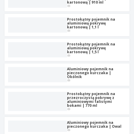
t
kartonową | 910 ml
y
Prostokątny pojemnik na
aluminiową pokrywę
kartonową | 1,1 l
Prostokątny pojemnik na
aluminiową pokrywę
kartonową | 1,5 l
Aluminiowy pojemnik na
pieczonego kurczaka |
Okólnik
Prostokątny pojemnik na
przezroczystą pokrywę z
aluminiowymi falistymi
bokami | 770 ml
Aluminiowy pojemnik na
pieczonego kurczaka | Owal