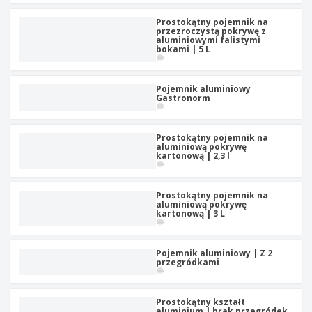
Prostokątny pojemnik na
przezroczystą pokrywę z
aluminiowymi falistymi
bokami | 5 L
Pojemnik aluminiowy
Gastronorm
Prostokątny pojemnik na
aluminiową pokrywę
kartonową | 2,3 l
Prostokątny pojemnik na
aluminiową pokrywę
kartonową | 3 L
Pojemnik aluminiowy | Z 2
przegródkami
Prostokątny kształt
aluminium | brak przegródek