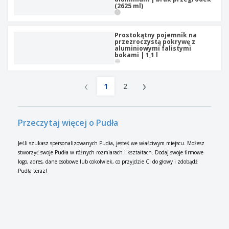
(2625 ml)
Prostokątny pojemnik na
przezroczystą pokrywę z
aluminiowymi falistymi
bokami | 1,1 l
‹
›
1
2
Przeczytaj więcej o Pudła
Jeśli szukasz spersonalizowanych Pudła, jesteś we właściwym miejscu. Możesz
stworzyć swoje Pudła w różnych rozmiarach i kształtach. Dodaj swoje firmowe
logo, adres, dane osobowe lub cokolwiek, co przyjdzie Ci do głowy i zdobądź
Pudła teraz!