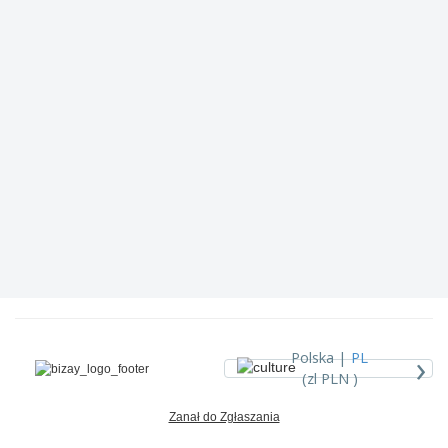
›
Polska |
PL
(zl PLN )
Zanał do Zgłaszania