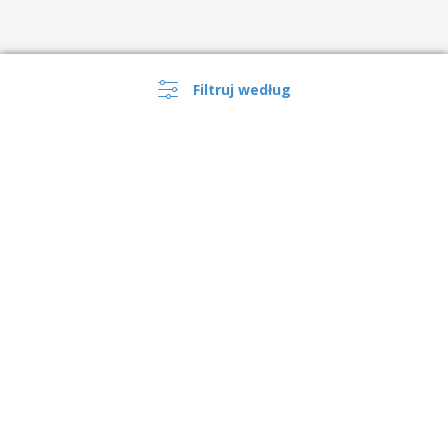
Filtruj według
›
Polska |
PL
(zl PLN )