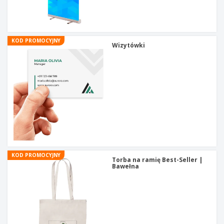
t
y
KOD PROMOCYJNY
Wizytówki
KOD PROMOCYJNY
Torba na ramię Best-Seller |
Bawełna