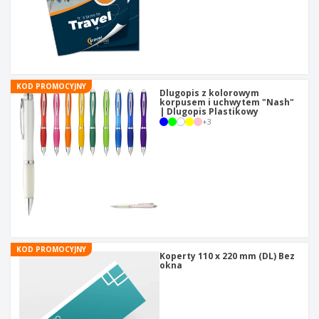
KOD PROMOCYJNY
Dlugopis z kolorowym
korpusem i uchwytem "Nash"
| Dlugopis Plastikowy
+
3
KOD PROMOCYJNY
Koperty 110 x 220 mm (DL) Bez
okna