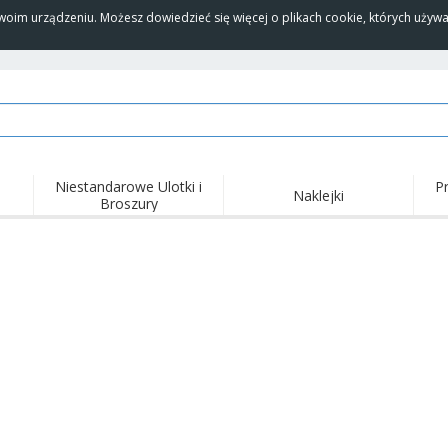
Twoim urządzeniu. Możesz dowiedzieć się więcej o plikach cookie, których uży
Niestandarowe Ulotki i
P
Naklejki
Broszury