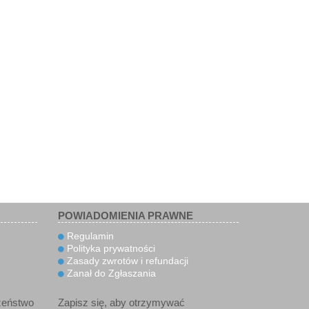
POWIADOMIENIA PRAWNE
Regulamin
Polityka prywatności
Zasady zwrotów i refundacji
Zanał do Zgłaszania
zeństwo
Zapisz się, aby otrzymywać