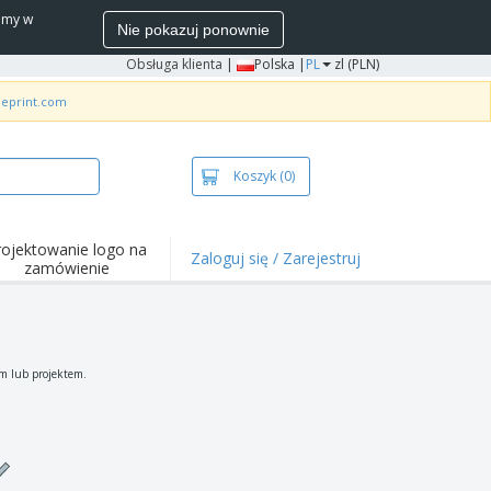
wamy w
Nie pokazuj ponownie
Obsługa klienta
|
Polska |
PL
zl (PLN)
neprint.com
Koszyk
(0)
rojektowanie logo na
Zaloguj się / Zarejestruj
zamówienie
wazniejsze
arzenia i
mocje
ulki i koszulki polo
em lub projektem.
ywności na świeżym
ietrzu
ca z domu
łka do wysyłki