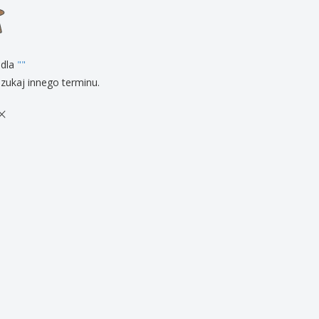
zenty
sonalizowane
ukty ekologiczne
żki i katalogi
 dla
"
"
zukaj innego terminu.
×