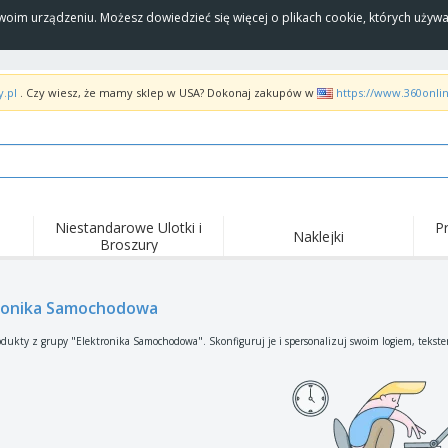
Twoim urządzeniu. Możesz dowiedzieć się więcej o plikach cookie, których uży
y.pl
. Czy wiesz, że mamy sklep w USA? Dokonaj zakupów w
https://www.360onli
Niestandarowe Ulotki i
P
Naklejki
Broszury
Naj
Trendy
Nowe produkty
wyd
pro
Flagi, Sztandardy i
ronika Samochodowa
Roll-Up
Kosz
Proporczyl
Sprzęt i zaopatrzenie
Roll-upy
Haft
dukty z grupy "Elektronika Samochodowa". Skonfiguruj je i spersonalizuj swoim logiem, tekst
dla gastronomii
Dostawa do domu i na
Akt
Artykuły jednorazowe
wynos
pow
Naklejki, winyle i
Zegarki na rękę
Pra
plakaty
Bluzy z kapturem
Puchary i trofea
Pude