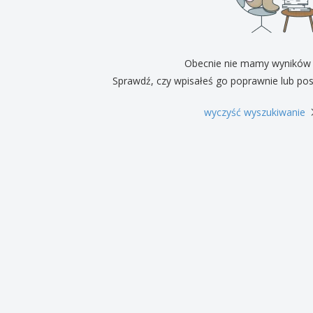
Pre
Wystawcy
Medale
per
Plakaty
Eten en snoep
Prod
Walizki i plecaki
Etykiety do Drukarek
Ksią
Obecnie nie mamy wyników
Sprawdź, czy wpisałeś go poprawnie lub pos
wyczyść wyszukiwanie